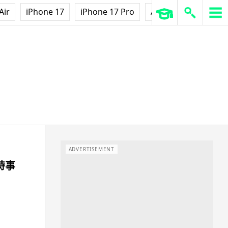
Air
iPhone 17
iPhone 17 Pro
AirPods Pro 3
Ap
ADVERTISEMENT
、時事