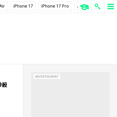
Air
iPhone 17
iPhone 17 Pro
AirPods Pro 3
Ap
ADVERTISEMENT
秒殺