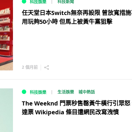
科技新聞
科技娛樂
任天堂日本Switch無奈再設限 曾放寬措施
用玩夠50小時 但馬上被黃牛黨狙擊
2 個月前
生活娛樂
城中熱話
科技娛樂
The Weeknd 門票秒售罄黃牛橫行引眾怒
達票 Wikipedia 條目遭網民改寫洩憤