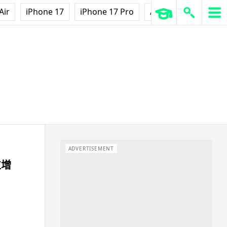
Air
iPhone 17
iPhone 17 Pro
AirPods Pro 3
Ap
ADVERTISEMENT
粒增