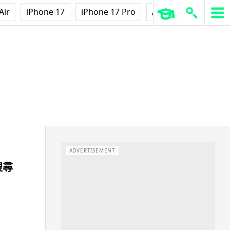
Air
iPhone 17
iPhone 17 Pro
AirPods Pro 3
Ap
ADVERTISEMENT
搜尋