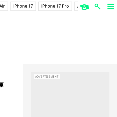
Air
iPhone 17
iPhone 17 Pro
AirPods Pro 3
Ap
ADVERTISEMENT
 原