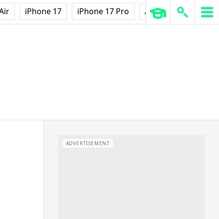
Air
iPhone 17
iPhone 17 Pro
AirPods Pro 3
Ap
ADVERTISEMENT
實測