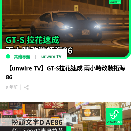
unwire TV
其他專題
【unwire TV】GT-S拉花速成 兩小時改裝拓海
86
9 年前