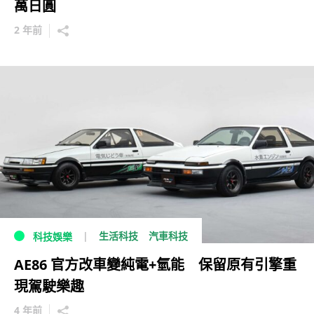
萬日圓
2 年前
生活科技
汽車科技
科技娛樂
AE86 官方改車變純電+氫能 保留原有引擎重
現駕駛樂趣
4 年前