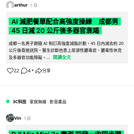
arthur
1 日
AI 減肥餐單配合高強度操練 成都男
45 日減 20 公斤後多器官衰竭
成都一名男子跟隨 AI 制訂高強度減脂計劃，45 日內減去約 20
公斤後昏迷送院。醫生診斷他患上尿源性膿毒症、膿毒性休克
閱讀全文
及多器官功能障礙。...
22
4
分享
↗
3C科技
家居無線
影音產品
Vin
1 日