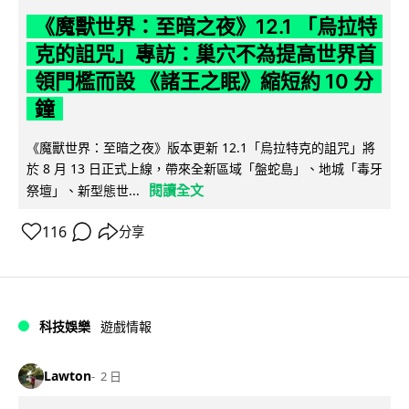
《魔獸世界：至暗之夜》12.1 「烏拉特
克的詛咒」專訪：巢穴不為提高世界首
領門檻而設 《諸王之眠》縮短約 10 分
鐘
《魔獸世界：至暗之夜》版本更新 12.1「烏拉特克的詛咒」將
於 8 月 13 日正式上線，帶來全新區域「盤蛇島」、地城「毒牙
閱讀全文
祭壇」、新型態世...
116
分享
科技娛樂
遊戲情報
Lawton
2 日