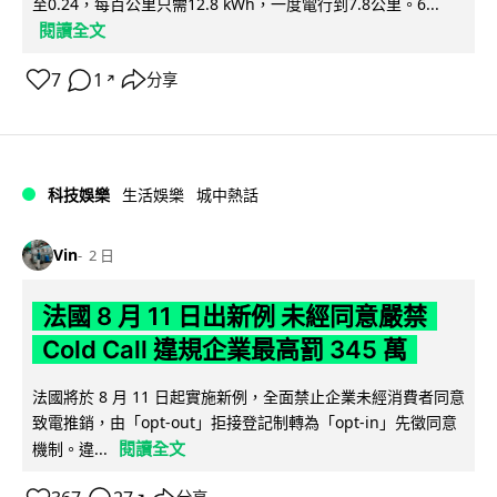
至0.24，每百公里只需12.8 kWh，一度電行到7.8公里。6...
閱讀全文
7
1
分享
↗
科技娛樂
生活娛樂
城中熱話
Vin
2 日
法國 8 月 11 日出新例 未經同意嚴禁
Cold Call 違規企業最高罰 345 萬
法國將於 8 月 11 日起實施新例，全面禁止企業未經消費者同意
致電推銷，由「opt-out」拒接登記制轉為「opt-in」先徵同意
閱讀全文
機制。違...