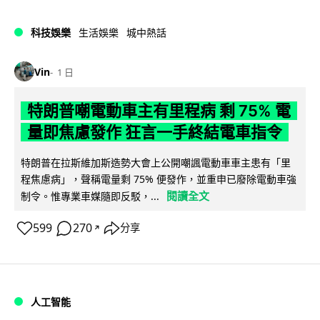
科技娛樂
生活娛樂
城中熱話
Vin
1 日
特朗普嘲電動車主有里程病 剩 75% 電
量即焦慮發作 狂言一手終結電車指令
特朗普在拉斯維加斯造勢大會上公開嘲諷電動車車主患有「里
程焦慮病」，聲稱電量剩 75% 便發作，並重申已廢除電動車強
閱讀全文
制令。惟專業車媒隨即反駁，...
599
270
分享
↗
人工智能