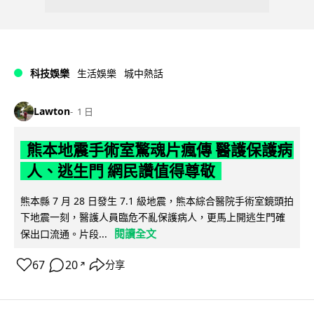
科技娛樂
生活娛樂
城中熱話
Lawton
1 日
熊本地震手術室驚魂片瘋傳 醫護保護病
人、逃生門 網民讚值得尊敬
熊本縣 7 月 28 日發生 7.1 級地震，熊本綜合醫院手術室鏡頭拍
下地震一刻，醫護人員臨危不亂保護病人，更馬上開逃生門確
閱讀全文
保出口流通。片段...
67
20
分享
↗