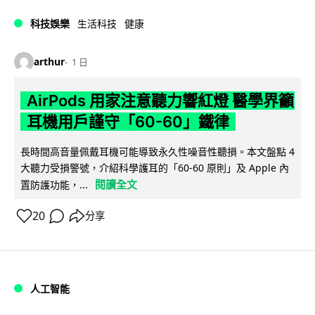
科技娛樂
生活科技
健康
arthur
1 日
AirPods 用家注意聽力響紅燈 醫學界籲
耳機用戶謹守「60-60」鐵律
長時間高音量佩戴耳機可能導致永久性噪音性聽損。本文盤點 4
大聽力受損警號，介紹科學護耳的「60-60 原則」及 Apple 內
閱讀全文
置防護功能，...
20
分享
人工智能