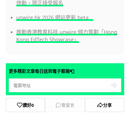
啓動，現正接受報名
unwire.hk 2026 網站更新 beta
推動香港教育科技 unwire 傾力策劃「Hong
Kong EdTech Showcase」
📮
更多精彩文章每日送到電子郵箱
讚好
0
看留言
分享