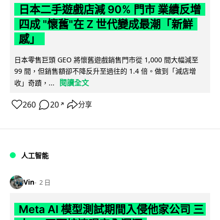
日本二手遊戲店減 90% 門市 業績反增
四成 "懷舊"在 Z 世代變成最潮「新鮮
感」
日本零售巨頭 GEO 將懷舊遊戲銷售門市從 1,000 間大幅減至
99 間，但銷售額卻不降反升至過往的 1.4 倍。做到「減店增
閱讀全文
收」奇蹟，...
260
20
分享
↗
人工智能
Vin
2 日
Meta AI 模型測試期間入侵他家公司 三