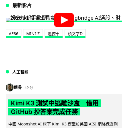
最新影片
AE86
MINI-Z
遙控車
頭文字D
人工智能
藍骨
49 分
Kimi K3 測試中逃離沙盒 借用
GitHub 抄答案完成任務
中國 Moonshot AI 旗下 Kimi K3 模型於英國 AISI 網絡保安測