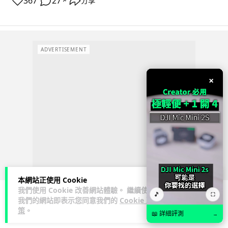
367
27
分享
↗
ADVERTISEMENT
×
本網站正使用 Cookie
我們使用 Cookie 改善網站體驗。 繼續使用
🎵
⛶
我們的網站即表示您同意我們的
Cookie 政
策
。
人工智能
📖 詳細評測
→