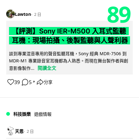
89
Lawton
2 日
【評測】Sony IER-M500 入耳式監聽
耳機：現場拍攝、後製監聽與人聲利器
談到專業混音專用的聲音監聽耳機，Sony 經典 MDR-7506 到
MDR-M1 專業錄音室耳機都為人熟悉。而現在舞台製作者與創
閱讀全文
意影像製作...
39
5
分享
↗
科技娛樂
遊戲情報
天恩
2 日