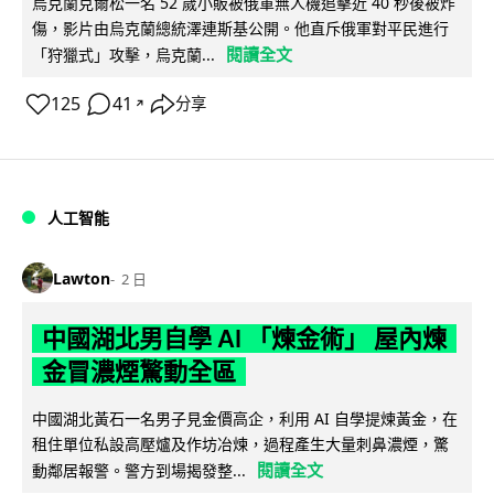
烏克蘭克爾松一名 52 歲小販被俄軍無人機追擊近 40 秒後被炸
傷，影片由烏克蘭總統澤連斯基公開。他直斥俄軍對平民進行
閱讀全文
「狩獵式」攻擊，烏克蘭...
125
41
分享
↗
人工智能
Lawton
2 日
中國湖北男自學 AI 「煉金術」 屋內煉
金冒濃煙驚動全區
中國湖北黃石一名男子見金價高企，利用 AI 自學提煉黃金，在
租住單位私設高壓爐及作坊冶煉，過程產生大量刺鼻濃煙，驚
閱讀全文
動鄰居報警。警方到場揭發整...