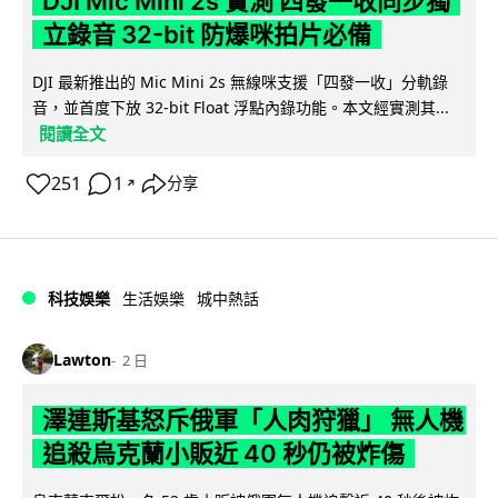
DJI Mic Mini 2s 實測 四發一收同步獨
立錄音 32-bit 防爆咪拍片必備
DJI 最新推出的 Mic Mini 2s 無線咪支援「四發一收」分軌錄
音，並首度下放 32-bit Float 浮點內錄功能。本文經實測其...
閱讀全文
251
1
分享
↗
科技娛樂
生活娛樂
城中熱話
Lawton
2 日
澤連斯基怒斥俄軍「人肉狩獵」 無人機
追殺烏克蘭小販近 40 秒仍被炸傷