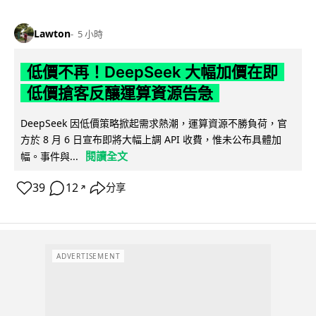
Lawton
5 小時
低價不再！DeepSeek 大幅加價在即
低價搶客反釀運算資源告急
DeepSeek 因低價策略掀起需求熱潮，運算資源不勝負荷，官
方於 8 月 6 日宣布即將大幅上調 API 收費，惟未公布具體加
閱讀全文
幅。事件與...
39
12
分享
↗
ADVERTISEMENT