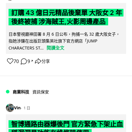
訂購 43 億日元精品後棄單 大阪女 2 年
後終被捕 涉海賊王,火影周邊產品
日本警視廳神田署 8 月 6 日公布，拘捕一名 32 歲大阪女子，
指她涉嫌在出版巨頭集英社旗下官方網店「JUMP
閱讀全文
CHARACTERS ST...
70
9
分享
↗
商業科技
資訊保安
Vin
1 日
智博通路由器爆後門 官方緊急下架止血