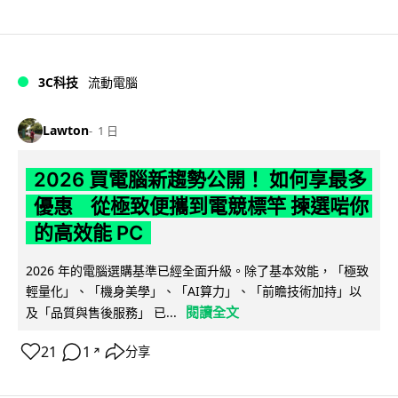
3C科技
流動電腦
Lawton
1 日
2026 買電腦新趨勢公開！ 如何享最多
優惠 從極致便攜到電競標竿 揀選啱你
的高效能 PC
2026 年的電腦選購基準已經全面升級。除了基本效能，「極致
輕量化」、「機身美學」、「AI算力」、「前瞻技術加持」以
閱讀全文
及「品質與售後服務」 已...
21
1
分享
↗