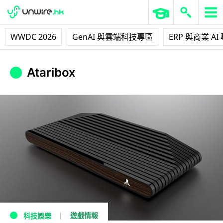
WWDC 2026
GenAI 與雲端科技專區
ERP 與商業 AI
Ataribox
遊戲情報
科技娛樂