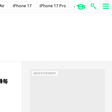
Air
iPhone 17
iPhone 17 Pro
AirPods Pro 3
Ap
ADVERTISEMENT
蜜蜂每