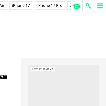
Air
iPhone 17
iPhone 17 Pro
AirPods Pro 3
Ap
ADVERTISEMENT
韓無