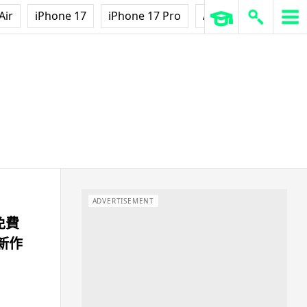
Air
iPhone 17
iPhone 17 Pro
AirPods Pro 3
Ap
ADVERTISEMENT
免費
商新作