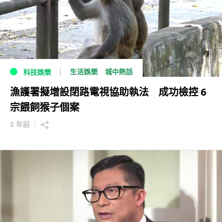
生活娛樂
城中熱話
科技娛樂
漁護署擬增設閉路電視協助執法 成功檢控 6
宗餵飼猴子個案
2 年前