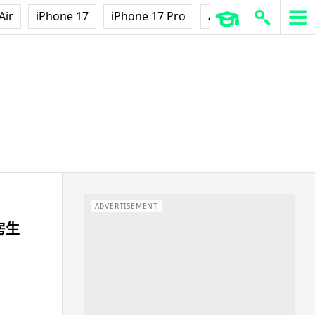
Air
iPhone 17
iPhone 17 Pro
AirPods Pro 3
Ap
ADVERTISEMENT
房生