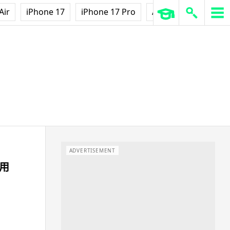
Air
iPhone 17
iPhone 17 Pro
AirPods Pro 3
Ap
ADVERTISEMENT
常用