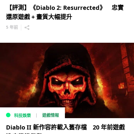
【評測】《Diablo 2: Resurrected》 忠實
還原遊戲 + 畫質大幅提升
5 年前
遊戲情報
科技娛樂
Diablo II 新作容許載入舊存檔 20 年前遊戲