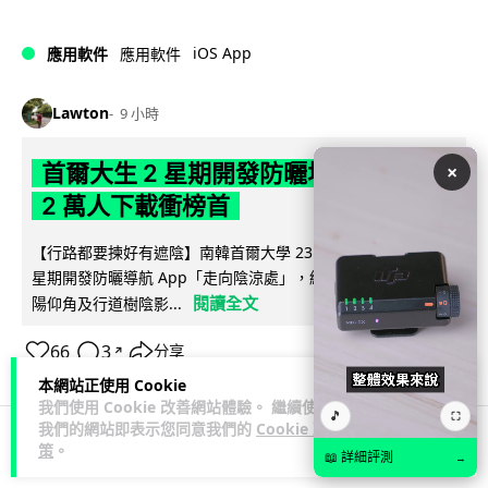
iOS App
應用軟件
應用軟件
Lawton
9 小時
首爾大生 2 星期開發防曬地圖 一日暴增
×
2 萬人下載衝榜首
【行路都要揀好有遮陰】南韓首爾大學 23 歲學生劉敏俊利用 2
星期開發防曬導航 App「走向陰涼處」，結合建築物高度、太
閱讀全文
陽仰角及行道樹陰影...
66
3
分享
↗
本網站正使用 Cookie
我們使用 Cookie 改善網站體驗。 繼續使用
🎵
⛶
我們的網站即表示您同意我們的
Cookie 政
策
。
📖 詳細評測
→
科技娛樂
科技新聞