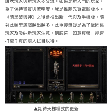
讓老玩家與新玩家多交流。如果是新入門的玩家，
為了保持畫質與流暢度，我是推薦先買電腦版本。
《暗黑破壞神》之後會推出新一代與及手機版，隨
著此類型遊戲越出越多，此重製無疑是為了鞏固舊
玩家及吸納新玩家注意，到底這「如意算盤」能否
打嚮？真的讓人拭目以待。
▲期待天梯模式的更新