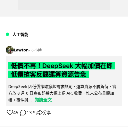
人工智能
Lawton
6 小時
低價不再！DeepSeek 大幅加價在即
低價搶客反釀運算資源告急
DeepSeek 因低價策略掀起需求熱潮，運算資源不勝負荷，官
方於 8 月 6 日宣布即將大幅上調 API 收費，惟未公布具體加
閱讀全文
幅。事件與...
45
13
分享
↗