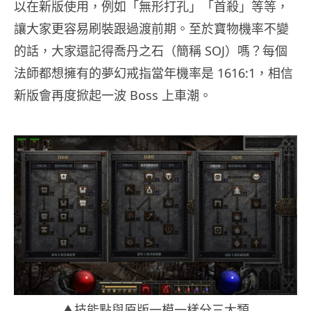
以在新版使用，例如「無形打孔」「首殺」等等，
讓大家更容易刷裝跟過渡前期。至於寶物機率不變
的話，大家還記得喬丹之石（簡稱 SOJ）嗎？每個
法師都想擁有的夢幻戒指當年機率是 1616:1，相信
新版會再度掀起一波 Boss 上車潮。
▲技能點與原版一模一樣分三大類