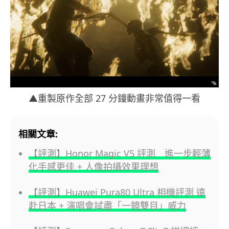
▲重製原作全部 27 分鐘動畫非常值得一看
相關文章:
【評測】Honor Magic V5 評測 進一步輕薄
化手感更佳 + 人像拍攝效果理想
【評測】Huawei Pura80 Ultra 相機評測 遠
赴日本 + 演唱會試盡「一鏡雙目」威力