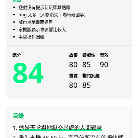
遊戲沒有提示新玩家難適應
bug 太多（人物消失、場地破圖等）
部份場地畫面過黑
家機版顯示會影響比較大
手掣操作困難
總分
故事
遊戲性
音效
84
80
85
90
畫質
戰鬥系統
80
85
目錄
這是天堂與地獄交界處的人間戰爭
重製支援 4K 60 fps 享受前所沒有的暢快感