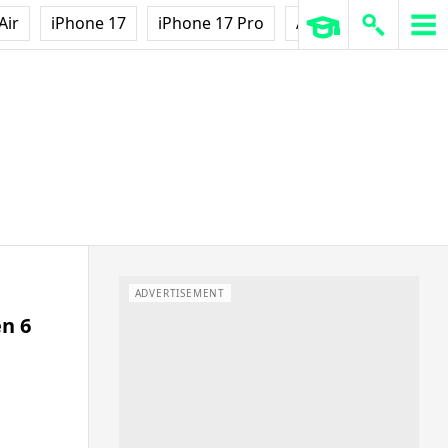
Air
iPhone 17
iPhone 17 Pro
AirPods Pro 3
Ap
ADVERTISEMENT
n 6