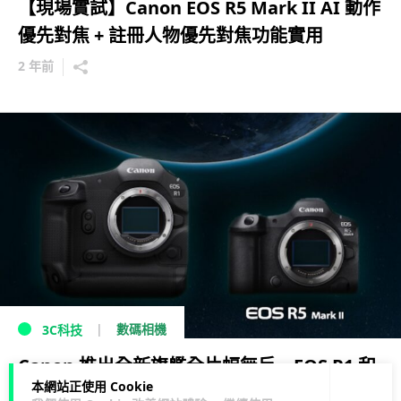
【現場實試】Canon EOS R5 Mark II AI 動作
優先對焦 + 註冊人物優先對焦功能實用
2 年前
數碼相機
3C科技
Canon 推出全新旗艦全片幅無反 EOS R1 和
本網站正使用 Cookie
EOS R5 Mark II 提升頂級相機標杆