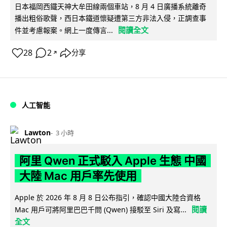
日本福岡西鐵天神大牟田線兩個車站，8 月 4 日廣播系統離奇
播出粗俗歌聲，西日本鐵道懷疑遭第三方非法入侵，正調查事
閱讀全文
件並考慮報案。網上一度傳言...
28
2
分享
↗
人工智能
Lawton
3 小時
阿里 Qwen 正式駁入 Apple 生態 中國
大陸 Mac 用戶率先使用
Apple 於 2026 年 8 月 8 日公布指引，確認中國大陸合資格
閱讀
Mac 用戶可將阿里巴巴千問 (Qwen) 接駁至 Siri 及寫...
全文