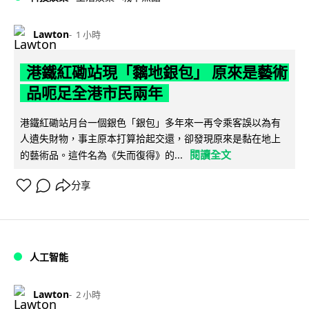
Lawton
1 小時
港鐵紅磡站現「黐地銀包」 原來是藝術
品呃足全港市民兩年
港鐵紅磡站月台一個銀色「銀包」多年來一再令乘客誤以為有
人遺失財物，事主原本打算拾起交還，卻發現原來是黏在地上
閱讀全文
的藝術品。這件名為《失而復得》的...
分享
人工智能
Lawton
2 小時