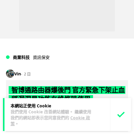
商業科技
資訊保安
Vin
2 日
智博通路由器爆後門 官方緊急下架止血
稱漏洞是功能在維修時使用
本網站正使用 Cookie
我們使用 Cookie 改善網站體驗。 繼續使用
中國網通廠商智博通電子（Zbtlink Electronics）旗下的路由器
我們的網站即表示您同意我們的
Cookie 政
產品爆出嚴重安全漏洞，被發現每 35 秒便會與中國伺服器連
策
。
閱讀全文
線，旗...