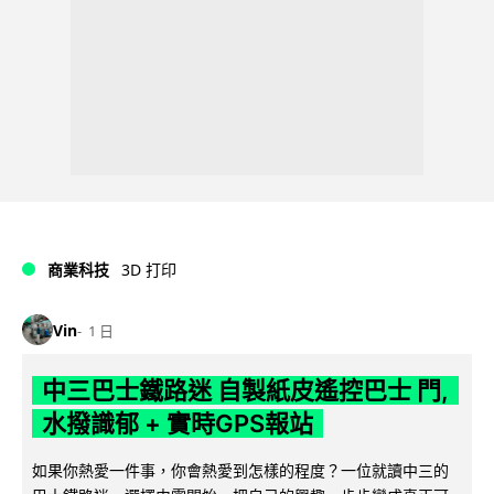
商業科技
3D 打印
Vin
1 日
中三巴士鐵路迷 自製紙皮遙控巴士 門,
水撥識郁 + 實時GPS報站
如果你熱愛一件事，你會熱愛到怎樣的程度？一位就讀中三的