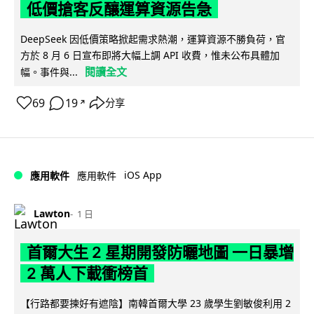
低價搶客反釀運算資源告急
DeepSeek 因低價策略掀起需求熱潮，運算資源不勝負荷，官
方於 8 月 6 日宣布即將大幅上調 API 收費，惟未公布具體加
閱讀全文
幅。事件與...
69
19
分享
↗
iOS App
應用軟件
應用軟件
Lawton
1 日
首爾大生 2 星期開發防曬地圖 一日暴增
2 萬人下載衝榜首
【行路都要揀好有遮陰】南韓首爾大學 23 歲學生劉敏俊利用 2