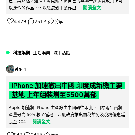
巴士鐵路迷，選擇由零開始，把自己的興趣一步步變成真正可
閱讀全文
以運作的作品。他以紙皮親手製作出...
4,479
251
分享
↗
科技娛樂
生活娛樂
城中熱話
Vin
1 日
iPhone 加速撤出中國 印度成新機主要
基地 上年組裝增至5500萬部
Apple 加速將 iPhone 生產線由中國轉往印度，目標兩年內將
產量最高 50% 移至當地。印度政府推出關稅豁免及稅務優惠延
閱讀全文
長至 204...
分享
↗