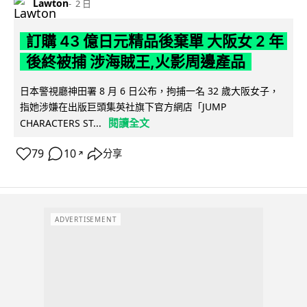
Lawton
2 日
訂購 43 億日元精品後棄單 大阪女 2 年
後終被捕 涉海賊王,火影周邊產品
日本警視廳神田署 8 月 6 日公布，拘捕一名 32 歲大阪女子，
指她涉嫌在出版巨頭集英社旗下官方網店「JUMP
閱讀全文
CHARACTERS ST...
79
10
分享
↗
ADVERTISEMENT