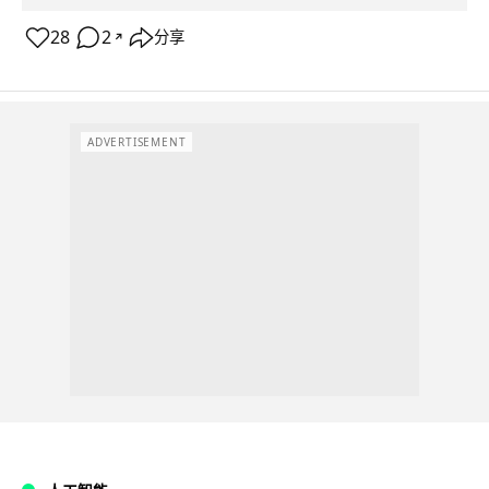
28
2
分享
↗
ADVERTISEMENT