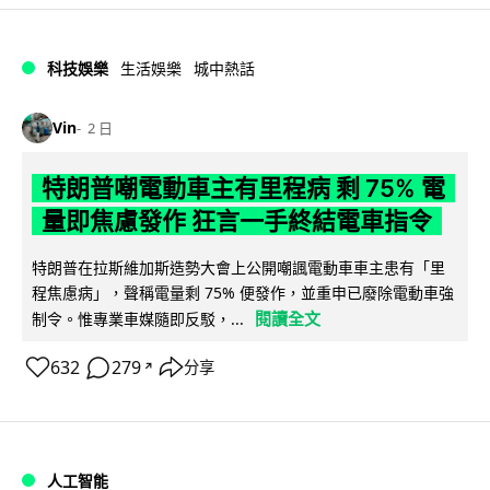
科技娛樂
生活娛樂
城中熱話
Vin
2 日
特朗普嘲電動車主有里程病 剩 75% 電
量即焦慮發作 狂言一手終結電車指令
特朗普在拉斯維加斯造勢大會上公開嘲諷電動車車主患有「里
程焦慮病」，聲稱電量剩 75% 便發作，並重申已廢除電動車強
閱讀全文
制令。惟專業車媒隨即反駁，...
632
279
分享
↗
人工智能