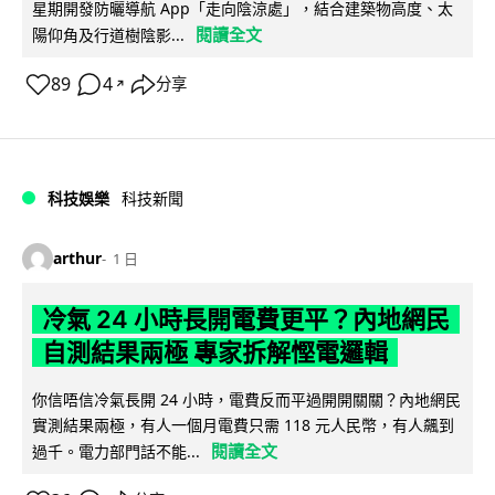
星期開發防曬導航 App「走向陰涼處」，結合建築物高度、太
閱讀全文
陽仰角及行道樹陰影...
89
4
分享
↗
科技娛樂
科技新聞
arthur
1 日
冷氣 24 小時長開電費更平？內地網民
自測結果兩極 專家拆解慳電邏輯
你信唔信冷氣長開 24 小時，電費反而平過開開關關？內地網民
實測結果兩極，有人一個月電費只需 118 元人民幣，有人飆到
閱讀全文
過千。電力部門話不能...