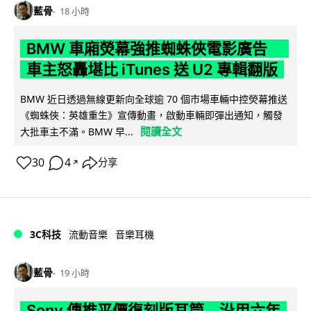
藍骨
18 小時
BMW 車廂熒幕強推蜘蛛俠電影廣告
車主怒轟堪比 iTunes 送 U2 專輯翻版
BMW 近日透過無線更新向全球逾 70 個市場車輛中控熒幕推送
《蜘蛛俠：英雄重生》宣傳動畫，啟動車輛即彈出通知，觸發
閱讀全文
大批車主不滿。BMW 早...
30
4
分享
↗
3C科技
流動音樂
音樂耳機
藍骨
19 小時
Sony 傳推平價復刻版耳筒 沿用六年