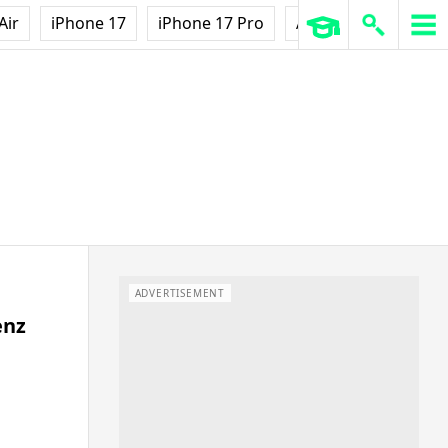
Air
iPhone 17
iPhone 17 Pro
AirPods Pro 3
Ap
ADVERTISEMENT
enz