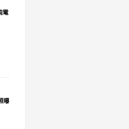
 純電
諜照曝