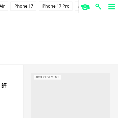
Air
iPhone 17
iPhone 17 Pro
AirPods Pro 3
Ap
ADVERTISEMENT
s 評