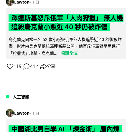
Lawton
1 日
澤連斯基怒斥俄軍「人肉狩獵」 無人機
追殺烏克蘭小販近 40 秒仍被炸傷
烏克蘭克爾松一名 52 歲小販被俄軍無人機追擊近 40 秒後被炸
傷，影片由烏克蘭總統澤連斯基公開。他直斥俄軍對平民進行
閱讀全文
「狩獵式」攻擊，烏克蘭...
119
41
分享
↗
人工智能
Lawton
1 日
中國湖北男自學 AI 「煉金術」 屋內煉