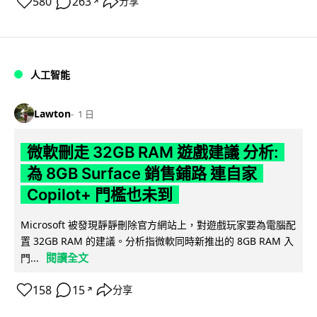
580
263
分享
↗
人工智能
Lawton
1 日
微軟刪走 32GB RAM 遊戲建議 分析:
為 8GB Surface 銷售鋪路 連自家
Copilot+ 門檻也未到
Microsoft 被發現靜靜刪除官方網站上，對遊戲玩家要為電腦配
置 32GB RAM 的建議。分析指微軟同時新推出的 8GB RAM 入
閱讀全文
門...
158
15
分享
↗