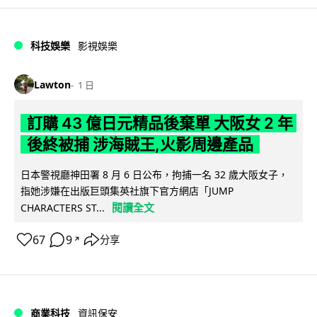
科技娛樂
影視娛樂
Lawton
1 日
訂購 43 億日元精品後棄單 大阪女 2 年
後終被捕 涉海賊王,火影周邊產品
日本警視廳神田署 8 月 6 日公布，拘捕一名 32 歲大阪女子，
指她涉嫌在出版巨頭集英社旗下官方網店「JUMP
閱讀全文
CHARACTERS ST...
67
9
分享
↗
商業科技
資訊保安