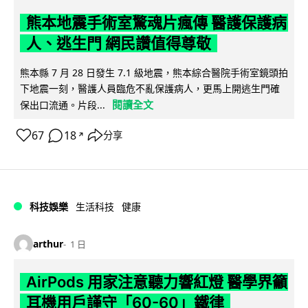
熊本地震手術室驚魂片瘋傳 醫護保護病
人、逃生門 網民讚值得尊敬
熊本縣 7 月 28 日發生 7.1 級地震，熊本綜合醫院手術室鏡頭拍
下地震一刻，醫護人員臨危不亂保護病人，更馬上開逃生門確
閱讀全文
保出口流通。片段...
67
18
分享
↗
科技娛樂
生活科技
健康
arthur
1 日
AirPods 用家注意聽力響紅燈 醫學界籲
耳機用戶謹守「60-60」鐵律