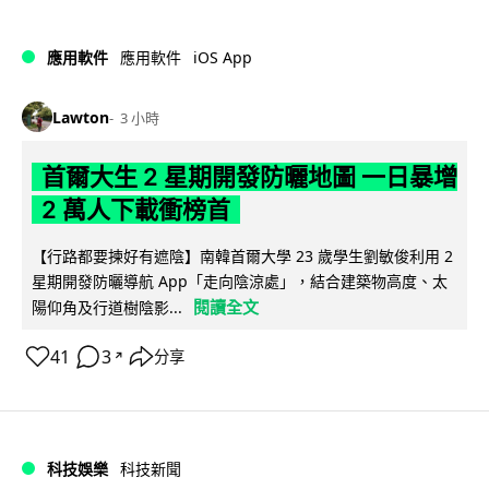
iOS App
應用軟件
應用軟件
Lawton
3 小時
首爾大生 2 星期開發防曬地圖 一日暴增
2 萬人下載衝榜首
【行路都要揀好有遮陰】南韓首爾大學 23 歲學生劉敏俊利用 2
星期開發防曬導航 App「走向陰涼處」，結合建築物高度、太
閱讀全文
陽仰角及行道樹陰影...
41
3
分享
↗
科技娛樂
科技新聞