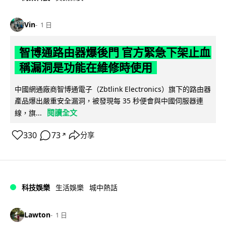
Vin
1 日
智博通路由器爆後門 官方緊急下架止血
稱漏洞是功能在維修時使用
中國網通廠商智博通電子（Zbtlink Electronics）旗下的路由器
產品爆出嚴重安全漏洞，被發現每 35 秒便會與中國伺服器連
閱讀全文
線，旗...
330
73
分享
↗
科技娛樂
生活娛樂
城中熱話
Lawton
1 日