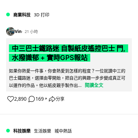
商業科技
3D 打印
Vin
21 小時
中三巴士鐵路迷 自製紙皮遙控巴士 門,
水撥識郁 + 實時GPS報站
如果你熱愛一件事，你會熱愛到怎樣的程度？一位就讀中三的
巴士鐵路迷，選擇由零開始，把自己的興趣一步步變成真正可
閱讀全文
以運作的作品。他以紙皮親手製作出...
2,890
169
分享
↗
科技娛樂
生活娛樂
城中熱話