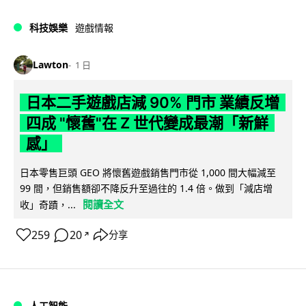
科技娛樂
遊戲情報
Lawton
1 日
日本二手遊戲店減 90% 門市 業績反增
四成 "懷舊"在 Z 世代變成最潮「新鮮
感」
日本零售巨頭 GEO 將懷舊遊戲銷售門市從 1,000 間大幅減至
99 間，但銷售額卻不降反升至過往的 1.4 倍。做到「減店增
閱讀全文
收」奇蹟，...
259
20
分享
↗
人工智能