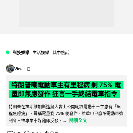
科技娛樂
生活娛樂
城中熱話
Vin
1 日
特朗普嘲電動車主有里程病 剩 75% 電
量即焦慮發作 狂言一手終結電車指令
特朗普在拉斯維加斯造勢大會上公開嘲諷電動車車主患有「里
程焦慮病」，聲稱電量剩 75% 便發作，並重申已廢除電動車強
閱讀全文
制令。惟專業車媒隨即反駁，...