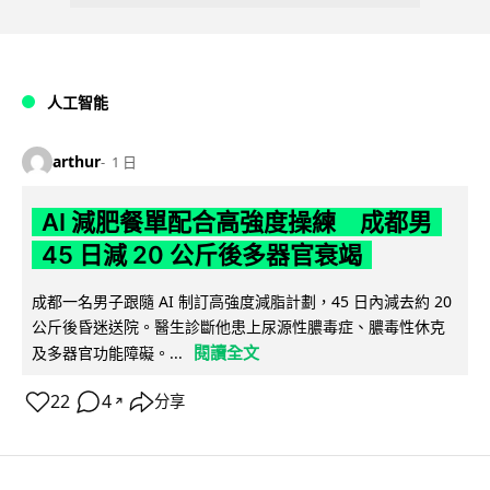
人工智能
arthur
1 日
AI 減肥餐單配合高強度操練 成都男
45 日減 20 公斤後多器官衰竭
成都一名男子跟隨 AI 制訂高強度減脂計劃，45 日內減去約 20
公斤後昏迷送院。醫生診斷他患上尿源性膿毒症、膿毒性休克
閱讀全文
及多器官功能障礙。...
22
4
分享
↗