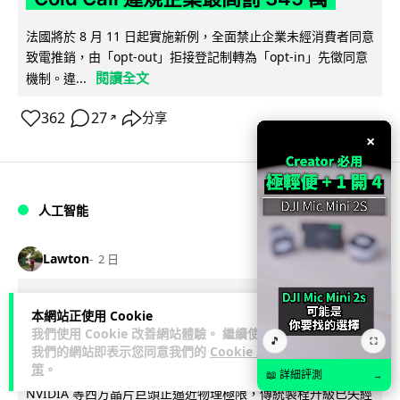
法國將於 8 月 11 日起實施新例，全面禁止企業未經消費者同意
致電推銷，由「opt-out」拒接登記制轉為「opt-in」先徵同意
閱讀全文
機制。違...
362
27
分享
↗
×
人工智能
Lawton
2 日
華為科學家警告 NVIDIA 已近物理極限
本網站正使用 Cookie
華為「韜定律」可繞過摩爾定律瓶頸
我們使用 Cookie 改善網站體驗。 繼續使用
🎵
⛶
我們的網站即表示您同意我們的
Cookie 政
策
。
華為半導體首席科學家廖恒罕見接受近 5 小時專訪，警告
📖 詳細評測
→
NVIDIA 等西方晶片巨頭正逼近物理極限，傳統製程升級已失經