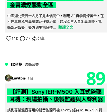
金冒濃煙驚動全區
中國湖北黃石一名男子見金價高企，利用 AI 自學提煉黃金，在
租住單位私設高壓爐及作坊冶煉，過程產生大量刺鼻濃煙，驚
閱讀全文
動鄰居報警。警方到場揭發整...
110
7
分享
↗
3C科技
流動音樂
89
Lawton
1 日
【評測】Sony IER-M500 入耳式監聽
耳機：現場拍攝、後製監聽與人聲利器
談到專業混音專用的聲音監聽耳機，Sony 經典 MDR-7506 到