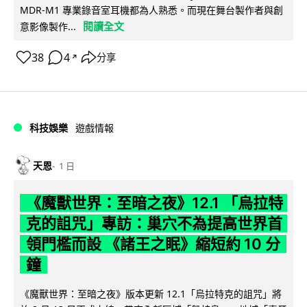
MDR-M1 專業錄音室耳機都為人熟悉。而現在舞台製作者與創
閱讀全文
意影像製作...
38
4
分享
↗
科技娛樂
遊戲情報
天恩
1 日
《魔獸世界：至暗之夜》12.1 「烏拉特
克的詛咒」專訪：巢穴不為提高世界首
領門檻而設 《諸王之眠》縮短約 10 分
鐘
《魔獸世界：至暗之夜》版本更新 12.1「烏拉特克的詛咒」將