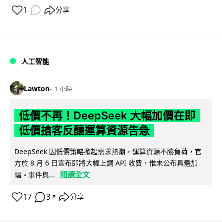
1
分享
人工智能
Lawton
1 小時
低價不再！DeepSeek 大幅加價在即
低價搶客反釀運算資源告急
DeepSeek 因低價策略掀起需求熱潮，運算資源不勝負荷，官
方於 8 月 6 日宣布即將大幅上調 API 收費，惟未公布具體加
閱讀全文
幅。事件與...
17
3
分享
↗