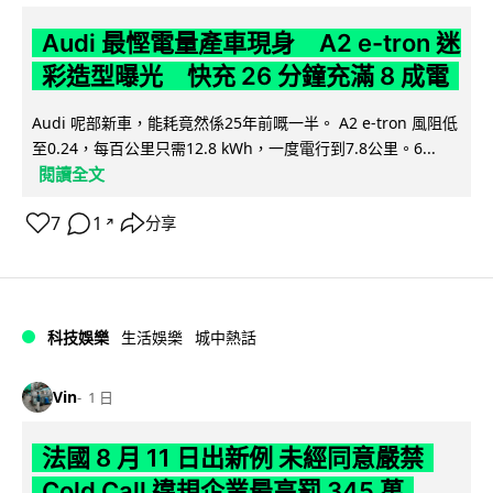
Audi 最慳電量產車現身 A2 e-tron 迷
彩造型曝光 快充 26 分鐘充滿 8 成電
Audi 呢部新車，能耗竟然係25年前嘅一半。 A2 e-tron 風阻低
至0.24，每百公里只需12.8 kWh，一度電行到7.8公里。6...
閱讀全文
7
1
分享
↗
科技娛樂
生活娛樂
城中熱話
Vin
1 日
法國 8 月 11 日出新例 未經同意嚴禁
Cold Call 違規企業最高罰 345 萬