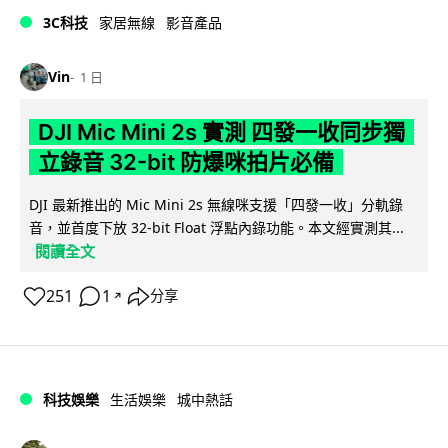
3C科技
家居無線
影音產品
Vin
1 日
DJI Mic Mini 2s 實測 四發一收同步獨
立錄音 32-bit 防爆咪拍片必備
DJI 最新推出的 Mic Mini 2s 無線咪支援「四發一收」分軌錄
音，並首度下放 32-bit Float 浮點內錄功能。本文經實測其...
閱讀全文
251
1
分享
↗
科技娛樂
生活娛樂
城中熱話