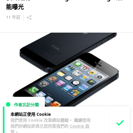
能曝光
11 年前
作者忘記分類
本網站正使用 Cookie
iPhone 5 玩跑分，快足 New iPad 一倍有多
我們使用 Cookie 改善網站體驗。 繼續使用
我們的網站即表示您同意我們的
Cookie 政
14 年前
策
。