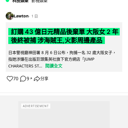
科技娛樂
影視娛樂
Lawton
1 日
訂購 43 億日元精品後棄單 大阪女 2 年
後終被捕 涉海賊王,火影周邊產品
日本警視廳神田署 8 月 6 日公布，拘捕一名 32 歲大阪女子，
指她涉嫌在出版巨頭集英社旗下官方網店「JUMP
閱讀全文
CHARACTERS ST...
70
9
分享
↗
ADVERTISEMENT