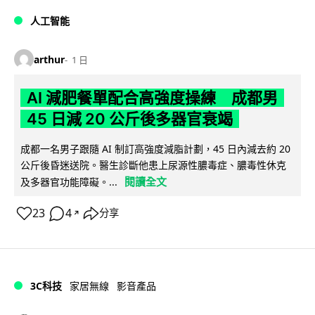
人工智能
arthur
1 日
AI 減肥餐單配合高強度操練 成都男
45 日減 20 公斤後多器官衰竭
成都一名男子跟隨 AI 制訂高強度減脂計劃，45 日內減去約 20
公斤後昏迷送院。醫生診斷他患上尿源性膿毒症、膿毒性休克
閱讀全文
及多器官功能障礙。...
23
4
分享
↗
3C科技
家居無線
影音產品