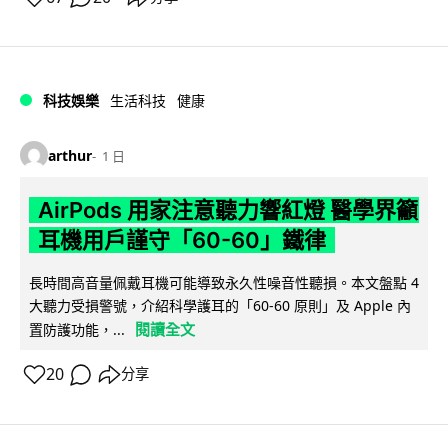
科技娛樂
生活科技
健康
arthur
1 日
AirPods 用家注意聽力響紅燈 醫學界籲
耳機用戶謹守「60-60」鐵律
長時間高音量佩戴耳機可能導致永久性噪音性聽損。本文盤點 4
大聽力受損警號，介紹科學護耳的「60-60 原則」及 Apple 內
閱讀全文
置防護功能，...
20
分享