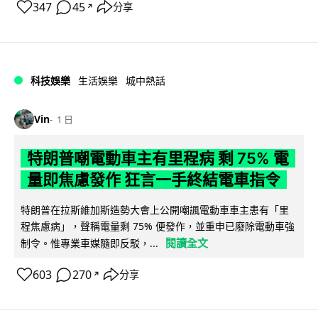
347
45
分享
↗
科技娛樂
生活娛樂
城中熱話
Vin
1 日
特朗普嘲電動車主有里程病 剩 75% 電
量即焦慮發作 狂言一手終結電車指令
特朗普在拉斯維加斯造勢大會上公開嘲諷電動車車主患有「里
程焦慮病」，聲稱電量剩 75% 便發作，並重申已廢除電動車強
閱讀全文
制令。惟專業車媒隨即反駁，...
603
270
分享
↗