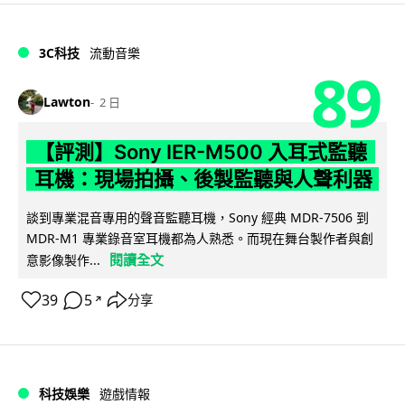
3C科技
流動音樂
89
Lawton
2 日
【評測】Sony IER-M500 入耳式監聽
耳機：現場拍攝、後製監聽與人聲利器
談到專業混音專用的聲音監聽耳機，Sony 經典 MDR-7506 到
MDR-M1 專業錄音室耳機都為人熟悉。而現在舞台製作者與創
閱讀全文
意影像製作...
39
5
分享
↗
科技娛樂
遊戲情報