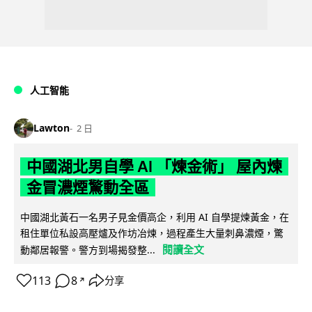
人工智能
Lawton
2 日
中國湖北男自學 AI 「煉金術」 屋內煉
金冒濃煙驚動全區
中國湖北黃石一名男子見金價高企，利用 AI 自學提煉黃金，在
租住單位私設高壓爐及作坊冶煉，過程產生大量刺鼻濃煙，驚
閱讀全文
動鄰居報警。警方到場揭發整...
113
8
分享
↗