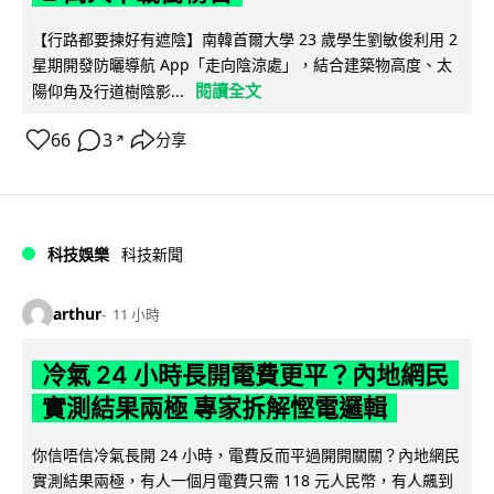
【行路都要揀好有遮陰】南韓首爾大學 23 歲學生劉敏俊利用 2
星期開發防曬導航 App「走向陰涼處」，結合建築物高度、太
閱讀全文
陽仰角及行道樹陰影...
66
3
分享
↗
科技娛樂
科技新聞
arthur
11 小時
冷氣 24 小時長開電費更平？內地網民
實測結果兩極 專家拆解慳電邏輯
你信唔信冷氣長開 24 小時，電費反而平過開開關關？內地網民
實測結果兩極，有人一個月電費只需 118 元人民幣，有人飆到