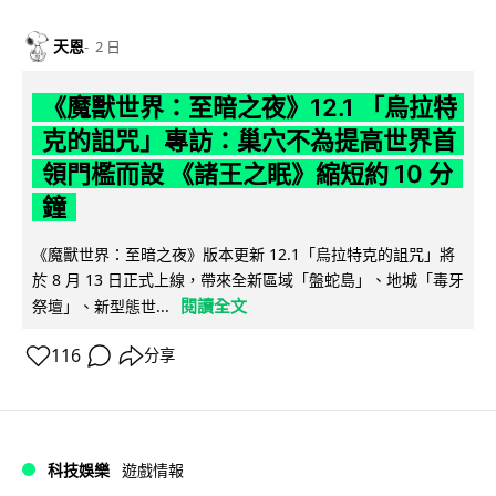
天恩
2 日
《魔獸世界：至暗之夜》12.1 「烏拉特
克的詛咒」專訪：巢穴不為提高世界首
領門檻而設 《諸王之眠》縮短約 10 分
鐘
《魔獸世界：至暗之夜》版本更新 12.1「烏拉特克的詛咒」將
於 8 月 13 日正式上線，帶來全新區域「盤蛇島」、地城「毒牙
閱讀全文
祭壇」、新型態世...
116
分享
科技娛樂
遊戲情報