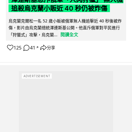
追殺烏克蘭小販近 40 秒仍被炸傷
烏克蘭克爾松一名 52 歲小販被俄軍無人機追擊近 40 秒後被炸
傷，影片由烏克蘭總統澤連斯基公開。他直斥俄軍對平民進行
閱讀全文
「狩獵式」攻擊，烏克蘭...
125
41
分享
↗
ADVERTISEMENT