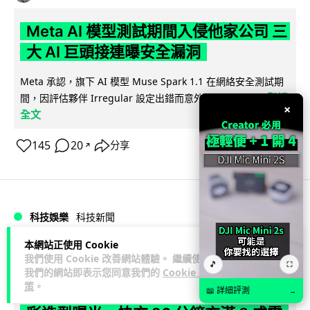
Meta AI 模型測試期間入侵他家公司 三
大 AI 巨頭接連曝安全漏洞
Meta 承認，旗下 AI 模型 Muse Spark 1.1 在網絡安全測試期
閱讀
間，因評估夥伴 Irregular 設定出錯而意外連上互聯網...
×
全文
145
20
分享
↗
科技娛樂
科技新聞
本網站正使用 Cookie
duncan
2 日
我們使用 Cookie 改善網站體驗。 繼續使用
🎵
⛶
我們的網站即表示您同意我們的
Cookie 政
策
。
Audi 最慳電量產車現身 A2 e-tron 迷
📖 詳細評測
→