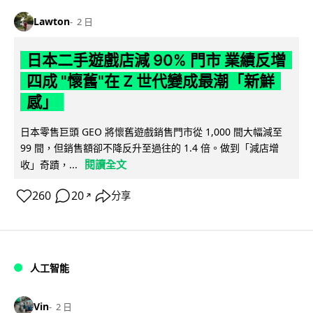
Lawton
2 日
日本二手遊戲店減 90% 門市 業績反增
四成 "懷舊"在 Z 世代變成最潮「新鮮
感」
日本零售巨頭 GEO 將懷舊遊戲銷售門市從 1,000 間大幅減至
99 間，但銷售額卻不降反升至過往的 1.4 倍。做到「減店增
閱讀全文
收」奇蹟，...
260
20
分享
↗
人工智能
Vin
2 日