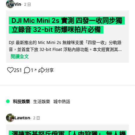
Vin
2 日
DJI Mic Mini 2s 實測 四發一收同步獨
立錄音 32-bit 防爆咪拍片必備
DJI 最新推出的 Mic Mini 2s 無線咪支援「四發一收」分軌錄
音，並首度下放 32-bit Float 浮點內錄功能。本文經實測其...
閱讀全文
251
1
分享
↗
科技娛樂
生活娛樂
城中熱話
Lawton
2 日
澤連斯基怒斥俄軍「人肉狩獵」 無人機