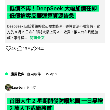
低價不再！DeepSeek 大幅加價在即
低價搶客反釀運算資源告急
DeepSeek 因低價策略掀起需求熱潮，運算資源不勝負荷，官
方於 8 月 6 日宣布即將大幅上調 API 收費，惟未公布具體加
閱讀全文
幅。事件與...
45
13
分享
↗
iOS App
應用軟件
應用軟件
Lawton
9 小時
首爾大生 2 星期開發防曬地圖 一日暴增
2 萬人下載衝榜首