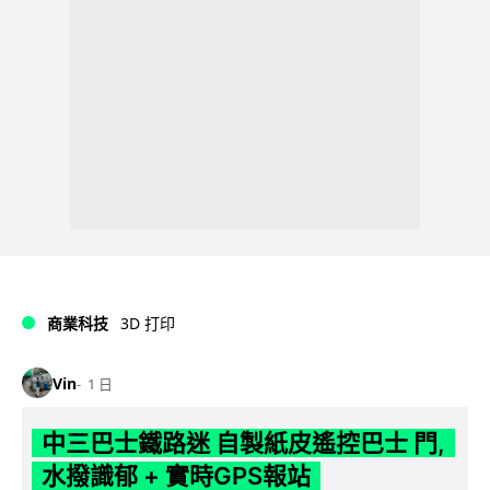
商業科技
3D 打印
Vin
1 日
中三巴士鐵路迷 自製紙皮遙控巴士 門,
水撥識郁 + 實時GPS報站