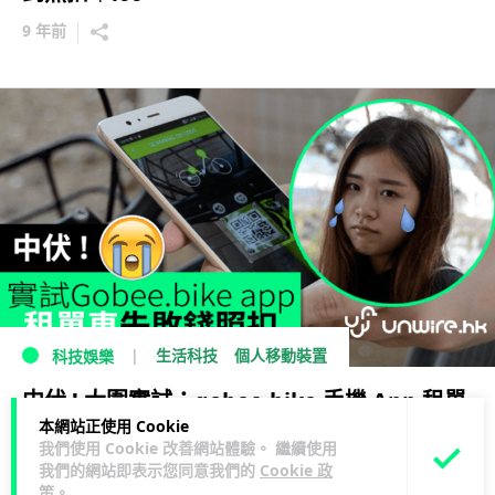
9 年前
生活科技
個人移動裝置
科技娛樂
中伏 ! 大圍實試：gobee.bike 手機 App 租單
本網站正使用 Cookie
車失敗 錢照扣
我們使用 Cookie 改善網站體驗。 繼續使用
我們的網站即表示您同意我們的
Cookie 政
9 年前
策
。