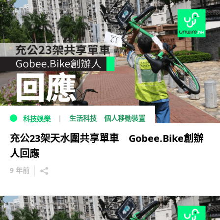
生活科技
個人移動裝置
科技娛樂
充公23架天水圍共享單車 Gobee.Bike創辦
人回應
9 年前