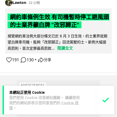
Lawton
22 小時
網約車條例生效 有司機暫時停工避風頭
的士業界籲白牌 "改邪歸正"
規管網約車法例大部分條文已於 8 月 3 日生效，的士業界就期
望白牌車司機，能夠「改邪歸正」回流駕駛的士。新例大幅提
閱讀全文
高罰則，首次定罪最高罰款...
191
130
分享
↗
ADVERTISEMENT
本網站正使用 Cookie
我們使用 Cookie 改善網站體驗。 繼續使用
我們的網站即表示您同意我們的
Cookie 政
策
。