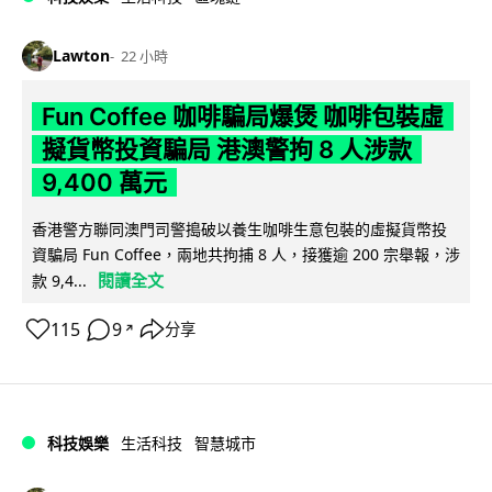
Lawton
22 小時
Fun Coffee 咖啡騙局爆煲 咖啡包裝虛
擬貨幣投資騙局 港澳警拘 8 人涉款
9,400 萬元
香港警方聯同澳門司警搗破以養生咖啡生意包裝的虛擬貨幣投
資騙局 Fun Coffee，兩地共拘捕 8 人，接獲逾 200 宗舉報，涉
閱讀全文
款 9,4...
115
9
分享
↗
科技娛樂
生活科技
智慧城市