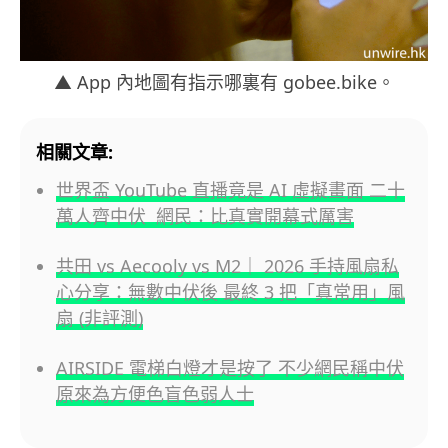
▲ App 內地圖有指示哪裏有 gobee.bike。
相關文章:
世界盃 YouTube 直播竟是 AI 虛擬畫面 二十
萬人齊中伏 網民：比真實開幕式厲害
共田 vs Aecooly vs M2｜ 2026 手持風扇私
心分享：無數中伏後 最終 3 把「真常用」風
扇 (非評測)
AIRSIDE 電梯白燈才是按了 不少網民稱中伏
原來為方便色盲色弱人士