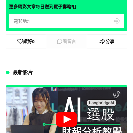
📮
更多精彩文章每日送到電子郵箱
讚好
0
看留言
分享
最新影片