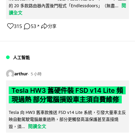
閱
的 20 多款路由器內置後門程式「Endlessdoors」（無盡...
讀全文
315
53
分享
↗
人工智能
arthur
5 小時
Tesla HW3 舊硬件裝 FSD v14 Lite 頻
現過熱 部分電腦損毀車主須自費維修
Tesla 向 HW3 舊車款推送 FSD v14 Lite 系統，引發大量車主反
映自動駕駛電腦嚴重過熱，部分更觸發高溫保護甚至直接燒
閱讀全文
毀，須...