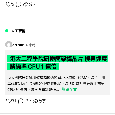
5
分享
人工智能
arthur
6 小時
港大工程學院研極簡架構晶片 搜尋速度
勝標準 CPU 1 億倍
港大團隊研發極簡架構模擬內容尋址記憶體（CAM）晶片，用
二硫化鉬及半金屬銻克服傳輸瓶頸，漢明距離計算速度比標準
閱讀全文
CPU快1億倍，每次搜尋耗能低...
31
13
分享
↗