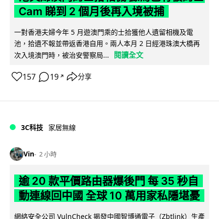
Cam 睇到 2 個月後再入境被捕
一對香港夫婦今年 5 月遊澳門乘的士拾獲他人遺留相機及電
池，拾遺不報並帶返香港自用。兩人本月 2 日經港珠澳大橋再
閱讀全文
次入境澳門時，被治安警察局...
157
19
分享
↗
3C科技
家居無線
Vin
2 小時
逾 20 款平價路由器爆後門 每 35 秒自
動連線回中國 全球 10 萬用家私隱堪憂
網絡安全公司 VulnCheck 揭發中國智博通電子（Zbtlink）生產