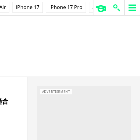
Air
iPhone 17
iPhone 17 Pro
AirPods Pro 3
Ap
ADVERTISEMENT
通合