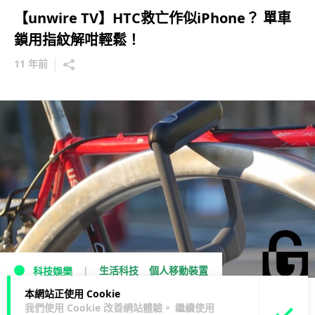
【unwire TV】HTC救亡作似iPhone？ 單車
鎖用指紋解咁輕鬆！
11 年前
生活科技
個人移動裝置
科技娛樂
本網站正使用 Cookie
指紋掃描解鎖 Grasp 單車防盜鎖
我們使用 Cookie 改善網站體驗。 繼續使用