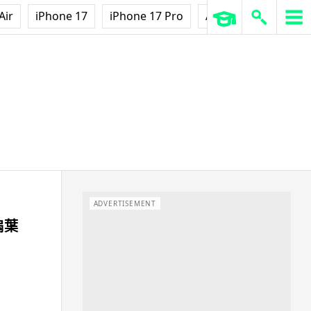
Air
iPhone 17
iPhone 17 Pro
AirPods Pro 3
Ap
ADVERTISEMENT
扇葉