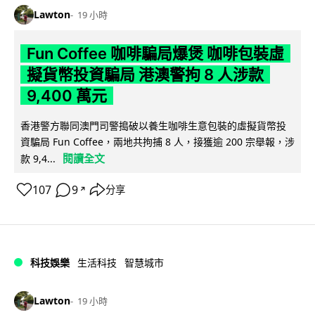
Lawton
19 小時
Fun Coffee 咖啡騙局爆煲 咖啡包裝虛
擬貨幣投資騙局 港澳警拘 8 人涉款
9,400 萬元
香港警方聯同澳門司警搗破以養生咖啡生意包裝的虛擬貨幣投
資騙局 Fun Coffee，兩地共拘捕 8 人，接獲逾 200 宗舉報，涉
閱讀全文
款 9,4...
107
9
分享
↗
科技娛樂
生活科技
智慧城市
Lawton
19 小時