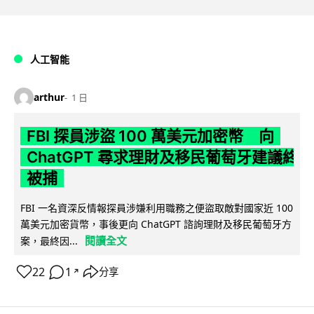
人工智能
arthur
1 日
FBI 探員涉盜 100 萬美元加密幣 向
ChatGPT 尋求理財及移民葡萄牙建議終
被捕
FBI 一名資深反情報探員涉嫌利用職務之便盜取敵對國家近 100
萬美元加密貨幣，事後更向 ChatGPT 諮詢理財及移民葡萄牙方
閱讀全文
案，最終因...
22
1
分享
↗