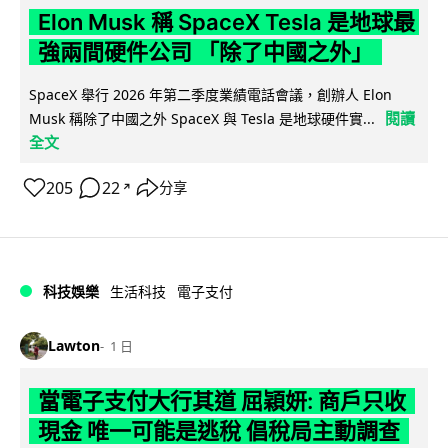
Elon Musk 稱 SpaceX Tesla 是地球最
強兩間硬件公司 「除了中國之外」
SpaceX 舉行 2026 年第二季度業績電話會議，創辦人 Elon
閱讀
Musk 稱除了中國之外 SpaceX 與 Tesla 是地球硬件實...
全文
205
22
分享
↗
科技娛樂
生活科技
電子支付
Lawton
1 日
當電子支付大行其道 屈穎妍: 商戶只收
現金 唯一可能是逃稅 倡稅局主動調查