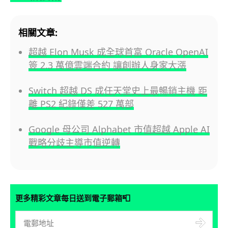
相關文章:
超越 Elon Musk 成全球首富 Oracle OpenAI
簽 2.3 萬億雲端合約 讓創辦人身家大漲
Switch 超越 DS 成任天堂史上最暢銷主機 距
離 PS2 紀錄僅差 527 萬部
Google 母公司 Alphabet 市值超越 Apple AI
戰略分歧主導市值逆轉
📮
更多精彩文章每日送到電子郵箱