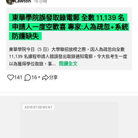
Lawton
16 小時
東華學院誤發取錄電郵 全數 11,139 名
申請人一度空歡喜 專家:人為疏忽+系統
防護缺失
東華學院今日（5 日）大學聯招放榜之際，因人為疏忽向全數
11,139 名課程申請人錯誤發出取錄通知電郵，令大批考生一度
閱讀全文
以為獲得學位取錄，事...
141
16
分享
↗
ADVERTISEMENT