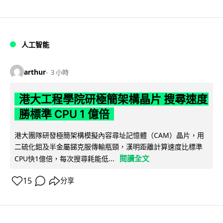
人工智能
arthur
3 小時
港大工程學院研極簡架構晶片 搜尋速度
勝標準 CPU 1 億倍
港大團隊研發極簡架構模擬內容尋址記憶體（CAM）晶片，用
二硫化鉬及半金屬銻克服傳輸瓶頸，漢明距離計算速度比標準
閱讀全文
CPU快1億倍，每次搜尋耗能低...
15
分享