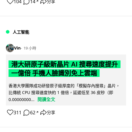
104
14
分享
↗
人工智能
Vin
19 小時
港大研原子級新晶片 AI 搜尋速度提升
一億倍 手機人臉識別免上雲端
香港大學團隊成功研發原子級厚度的「模擬存內搜尋」晶片，
比傳統 CPU 搜尋速度快約 1 億倍，延遲低至 36 皮秒（即
閱讀全文
0.00000000...
311
62
分享
↗