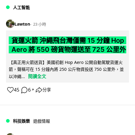
人工智能
Lawton
23 小時
貨運火箭 沖繩飛台灣僅需 15 分鐘 Hop
Aero 將 550 磅貨物運送至 725 公里外
【真正用火箭送貨】美國初創 Hop Aero 公開自動駕駛貨運火
箭，聲稱可在 15 分鐘內將 250 公斤物資投送 750 公里外，並
閱讀全文
以沖繩...
45
6
分享
↗
科技娛樂
遊戲情報