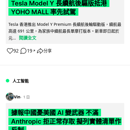
Tesla Model Y 長續航後驅版抵港
YOHO MALL 率先試駕
Tesla 香港推出 Model Y Premium 長續航後輪驅動版，續航最
高達 691 公里，為家族中續航最長單摩打版本。新車即日起於
閱讀全文
元...
92
19
分享
↗
人工智能
Vin
1 日
據報中國憂美國 AI 變武器 不滿
Anthropic 拒正常存取 擬列實體清單作