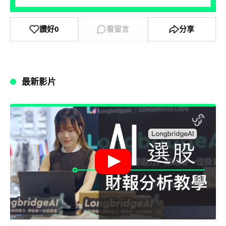
讚好
0
看留言
分享
最新影片