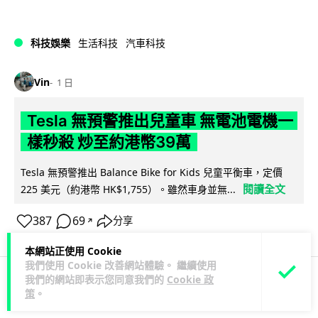
科技娛樂
生活科技
汽車科技
Vin
1 日
Tesla 無預警推出兒童車 無電池電機一
樣秒殺 炒至約港幣39萬
Tesla 無預警推出 Balance Bike for Kids 兒童平衡車，定價
閱讀全文
225 美元（約港幣 HK$1,755）。雖然車身並無...
387
69
分享
↗
本網站正使用 Cookie
我們使用 Cookie 改善網站體驗。 繼續使用
我們的網站即表示您同意我們的
Cookie 政
策
。
iPhone app
應用軟件
應用軟件