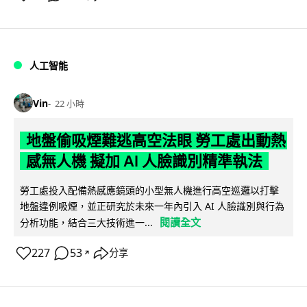
人工智能
Vin
22 小時
地盤偷吸煙難逃高空法眼 勞工處出動熱
感無人機 擬加 AI 人臉識別精準執法
勞工處投入配備熱感應鏡頭的小型無人機進行高空巡邏以打擊
地盤違例吸煙，並正研究於未來一年內引入 AI 人臉識別與行為
閱讀全文
分析功能，結合三大技術進一...
227
53
分享
↗