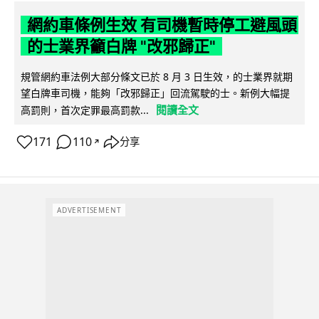
網約車條例生效 有司機暫時停工避風頭
的士業界籲白牌 "改邪歸正"
規管網約車法例大部分條文已於 8 月 3 日生效，的士業界就期
望白牌車司機，能夠「改邪歸正」回流駕駛的士。新例大幅提
閱讀全文
高罰則，首次定罪最高罰款...
171
110
分享
↗
ADVERTISEMENT