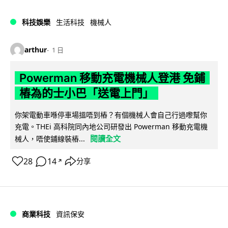
科技娛樂
生活科技
機械人
arthur
1 日
Powerman 移動充電機械人登港 免鋪
樁為的士小巴「送電上門」
你架電動車喺停車場搵唔到樁？有個機械人會自己行過嚟幫你
充電。THEi 高科院同內地公司研發出 Powerman 移動充電機
閱讀全文
械人，唔使鋪線裝樁...
28
14
分享
↗
商業科技
資訊保安