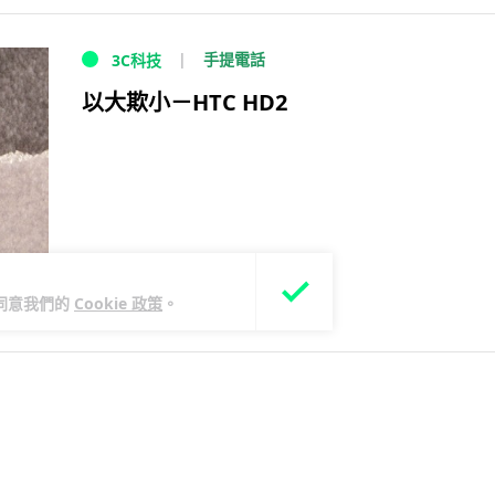
手提電話
3C科技
以大欺小－HTC HD2
您同意我們的
Cookie 政策
。
17 年前