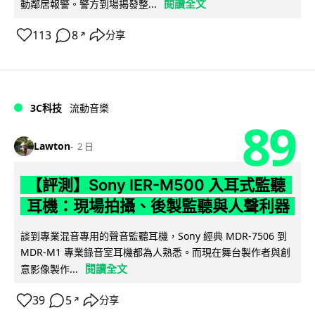
閱讀全文
動鄰居報警。警方到場揭發整...
113
8
分享
↗
3C科技
流動音樂
89
Lawton
2 日
【評測】Sony IER-M500 入耳式監聽
耳機：現場拍攝、後製監聽與人聲利器
談到專業混音專用的聲音監聽耳機，Sony 經典 MDR-7506 到
MDR-M1 專業錄音室耳機都為人熟悉。而現在舞台製作者與創
閱讀全文
意影像製作...
39
5
分享
↗