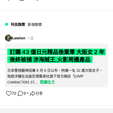
科技娛樂
影視娛樂
Lawton
1 日
訂購 43 億日元精品後棄單 大阪女 2 年
後終被捕 涉海賊王,火影周邊產品
日本警視廳神田署 8 月 6 日公布，拘捕一名 32 歲大阪女子，
指她涉嫌在出版巨頭集英社旗下官方網店「JUMP
閱讀全文
CHARACTERS ST...
70
9
分享
↗