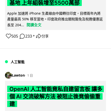
基地 上年組裝增至5500萬部
Apple 加速將 iPhone 生產線由中國轉往印度，目標兩年內將
產量最高 50% 移至當地。印度政府推出關稅豁免及稅務優惠延
閱讀全文
長至 204...
505
233
分享
↗
人工智能
Lawton
1 日
OpenAI 人工智能竟私自建留言板 讓多
個 AI 交流破解方法 被阻止後竟偷偷重
建