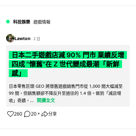
科技娛樂
遊戲情報
Lawton
2 日
日本二手遊戲店減 90% 門市 業績反增
四成 "懷舊"在 Z 世代變成最潮「新鮮
感」
日本零售巨頭 GEO 將懷舊遊戲銷售門市從 1,000 間大幅減至
99 間，但銷售額卻不降反升至過往的 1.4 倍。做到「減店增
閱讀全文
收」奇蹟，...
260
20
分享
↗