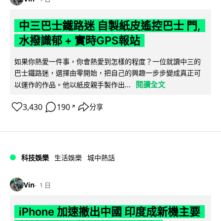
中三巴士鐵路迷 自製紙皮遙控巴士 門,
水撥識郁 + 實時GPS報站
如果你熱愛一件事，你會熱愛到怎樣的程度？一位就讀中三的
巴士鐵路迷，選擇由零開始，把自己的興趣一步步變成真正可
閱讀全文
以運作的作品。他以紙皮親手製作出...
3,430
190
分享
↗
科技娛樂
生活娛樂
城中熱話
Vin
1 日
iPhone 加速撤出中國 印度成新機主要