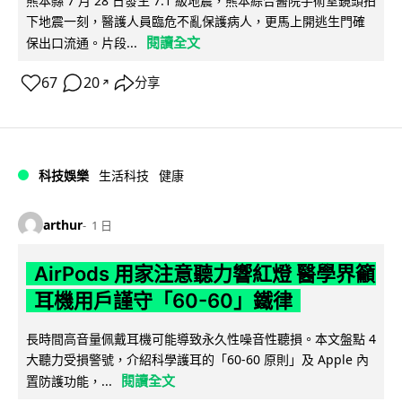
熊本縣 7 月 28 日發生 7.1 級地震，熊本綜合醫院手術室鏡頭拍
下地震一刻，醫護人員臨危不亂保護病人，更馬上開逃生門確
閱讀全文
保出口流通。片段...
67
20
分享
↗
科技娛樂
生活科技
健康
arthur
1 日
AirPods 用家注意聽力響紅燈 醫學界籲
耳機用戶謹守「60-60」鐵律
長時間高音量佩戴耳機可能導致永久性噪音性聽損。本文盤點 4
大聽力受損警號，介紹科學護耳的「60-60 原則」及 Apple 內
閱讀全文
置防護功能，...