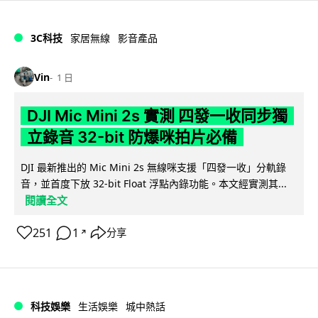
3C科技
家居無線
影音產品
Vin
1 日
DJI Mic Mini 2s 實測 四發一收同步獨
立錄音 32-bit 防爆咪拍片必備
DJI 最新推出的 Mic Mini 2s 無線咪支援「四發一收」分軌錄
音，並首度下放 32-bit Float 浮點內錄功能。本文經實測其...
閱讀全文
251
1
分享
↗
科技娛樂
生活娛樂
城中熱話