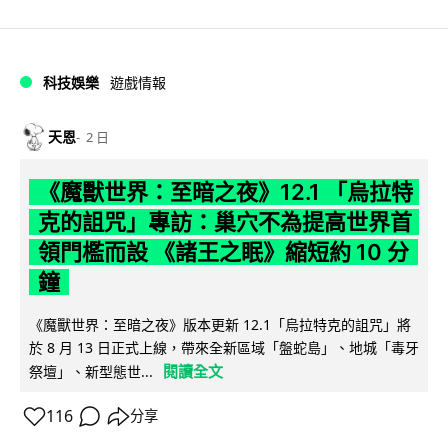
科技娛樂
遊戲情報
天恩
2 日
《魔獸世界：至暗之夜》12.1 「烏拉特
克的詛咒」專訪：巢穴不為提高世界首
領門檻而設 《諸王之眠》縮短約 10 分
鐘
《魔獸世界：至暗之夜》版本更新 12.1「烏拉特克的詛咒」將
於 8 月 13 日正式上線，帶來全新區域「盤蛇島」、地城「毒牙
閱讀全文
祭壇」、新型態世...
116
分享