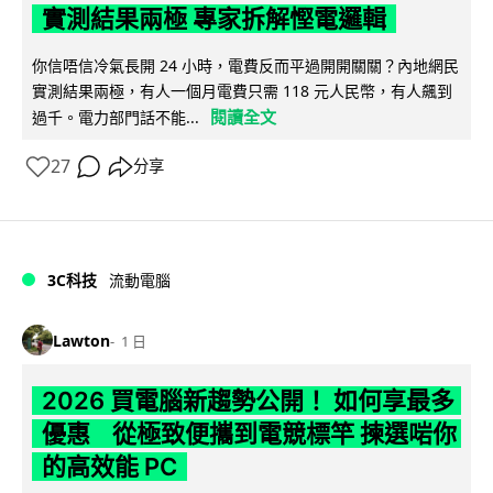
實測結果兩極 專家拆解慳電邏輯
你信唔信冷氣長開 24 小時，電費反而平過開開關關？內地網民
實測結果兩極，有人一個月電費只需 118 元人民幣，有人飆到
閱讀全文
過千。電力部門話不能...
27
分享
3C科技
流動電腦
Lawton
1 日
2026 買電腦新趨勢公開！ 如何享最多
優惠 從極致便攜到電競標竿 揀選啱你
的高效能 PC