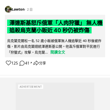
Lawton
2 日
澤連斯基怒斥俄軍「人肉狩獵」 無人機
追殺烏克蘭小販近 40 秒仍被炸傷
烏克蘭克爾松一名 52 歲小販被俄軍無人機追擊近 40 秒後被炸
傷，影片由烏克蘭總統澤連斯基公開。他直斥俄軍對平民進行
閱讀全文
「狩獵式」攻擊，烏克蘭...
125
41
分享
↗
ADVERTISEMENT