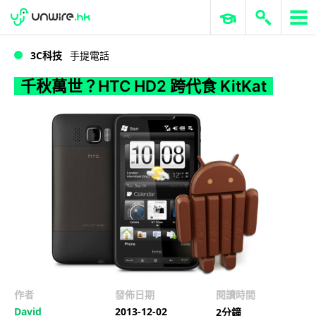
WWDC 2026
GenAI 與雲端科技專區
ERP 與商業 AI
千秋萬世？HTC HD2 跨代食 KitKat
3C科技
手提電話
千秋萬世？HTC HD2 跨代食 KitKat
作者
發佈日期
閱讀時間
David
2013-12-02
2分鐘