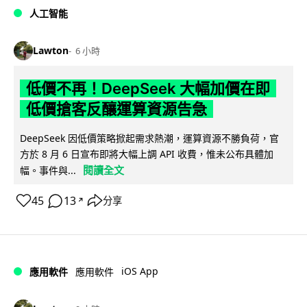
人工智能
Lawton
6 小時
低價不再！DeepSeek 大幅加價在即
低價搶客反釀運算資源告急
DeepSeek 因低價策略掀起需求熱潮，運算資源不勝負荷，官
方於 8 月 6 日宣布即將大幅上調 API 收費，惟未公布具體加
閱讀全文
幅。事件與...
45
13
分享
↗
iOS App
應用軟件
應用軟件