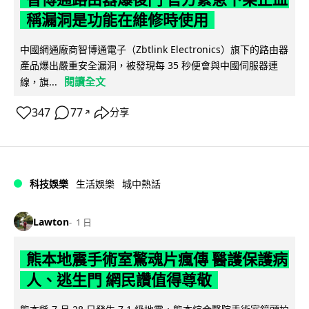
稱漏洞是功能在維修時使用
中國網通廠商智博通電子（Zbtlink Electronics）旗下的路由器
產品爆出嚴重安全漏洞，被發現每 35 秒便會與中國伺服器連
閱讀全文
線，旗...
347
77
分享
↗
科技娛樂
生活娛樂
城中熱話
Lawton
1 日
熊本地震手術室驚魂片瘋傳 醫護保護病
人、逃生門 網民讚值得尊敬