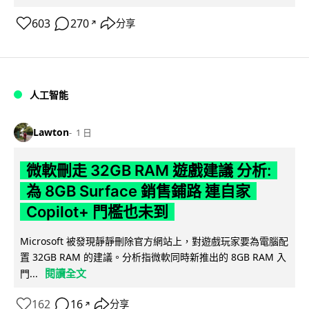
603
270
分享
↗
人工智能
Lawton
1 日
微軟刪走 32GB RAM 遊戲建議 分析:
為 8GB Surface 銷售鋪路 連自家
Copilot+ 門檻也未到
Microsoft 被發現靜靜刪除官方網站上，對遊戲玩家要為電腦配
置 32GB RAM 的建議。分析指微軟同時新推出的 8GB RAM 入
閱讀全文
門...
162
16
分享
↗