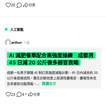
20
分享
人工智能
arthur
1 日
AI 減肥餐單配合高強度操練 成都男
45 日減 20 公斤後多器官衰竭
成都一名男子跟隨 AI 制訂高強度減脂計劃，45 日內減去約 20
公斤後昏迷送院。醫生診斷他患上尿源性膿毒症、膿毒性休克
閱讀全文
及多器官功能障礙。...
23
4
分享
↗