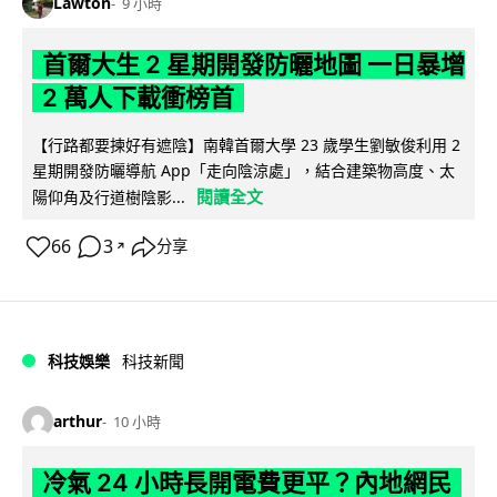
Lawton
9 小時
首爾大生 2 星期開發防曬地圖 一日暴增
2 萬人下載衝榜首
【行路都要揀好有遮陰】南韓首爾大學 23 歲學生劉敏俊利用 2
星期開發防曬導航 App「走向陰涼處」，結合建築物高度、太
閱讀全文
陽仰角及行道樹陰影...
66
3
分享
↗
科技娛樂
科技新聞
arthur
10 小時
冷氣 24 小時長開電費更平？內地網民