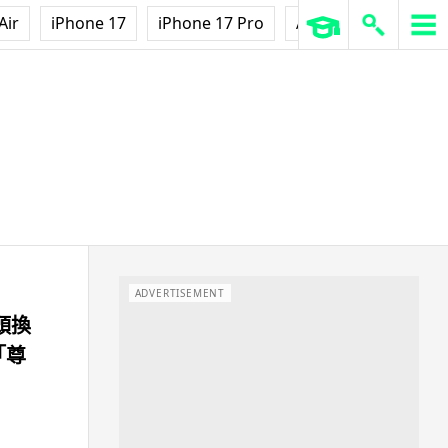
Air
iPhone 17
iPhone 17 Pro
AirPods Pro 3
Ap
ADVERTISEMENT
改頭換
「尊