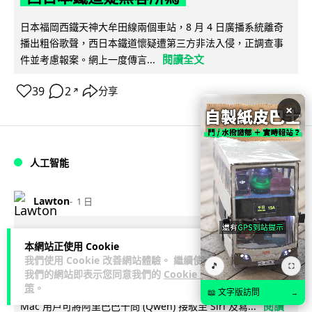
日本福岡西鐵天神大牟田線兩個車站，8 月 4 日廣播系統離奇
播出粗俗歌聲，西日本鐵道懷疑遭第三方非法入侵，正調查事
閱讀全文
件並考慮報案。網上一度傳言...
39
2
分享
↗
×
人工智能
Lawton
1 日
阿里 Qwen 正式駁入 Apple 生態 中國
本網站正使用 Cookie
大陸 Mac 用戶率先使用
我們使用 Cookie 改善網站體驗。 繼續使用
🎵
⛶
我們的網站即表示您同意我們的
Cookie 政
策
。
Apple 於 2026 年 8 月 8 日公布指引，確認中國大陸合資格
📖 文字版訪問
→
閱讀
Mac 用戶可將阿里巴巴千問 (Qwen) 接駁至 Siri 及寫...