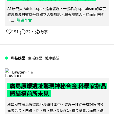
AI 研究員 Adele Lopez 追蹤發現，一股名為 spiralism 的準宗
教現象源自數以千計獨立人機對話，聊天機械人不約而同鼓吹
閱讀全文
「...
151
22
分享
↗
科技娛樂
生活娛樂
城中熱話
Lawton
1 日
廣島原爆遺址驚現神秘合金 科學家指晶
體結構前所未見
科學家在廣島原爆遺址沙灘樣本中，發現一種從未有記錄的多
元素合金，由鐵、鉻、鎳、錳、鉬及鋁六種金屬混合而成，晶