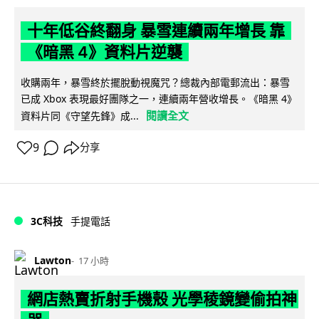
十年低谷終翻身 暴雪連續兩年增長 靠
《暗黑 4》資料片逆襲
收購兩年，暴雪終於擺脫動視魔咒？總裁內部電郵流出：暴雪
已成 Xbox 表現最好團隊之一，連續兩年營收增長。《暗黑 4》
閱讀全文
資料片同《守望先鋒》成...
9
分享
3C科技
手提電話
Lawton
17 小時
網店熱賣折射手機殼 光學稜鏡變偷拍神