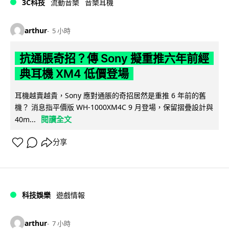
3C科技
流動音樂
音樂耳機
arthur
5 小時
抗通脹奇招？傳 Sony 擬重推六年前經
典耳機 XM4 低價登場
耳機越賣越貴，Sony 應對通脹的奇招居然是重推 6 年前的舊
機？ 消息指平價版 WH-1000XM4C 9 月登場，保留摺疊設計與
閱讀全文
40m...
分享
科技娛樂
遊戲情報
arthur
7 小時