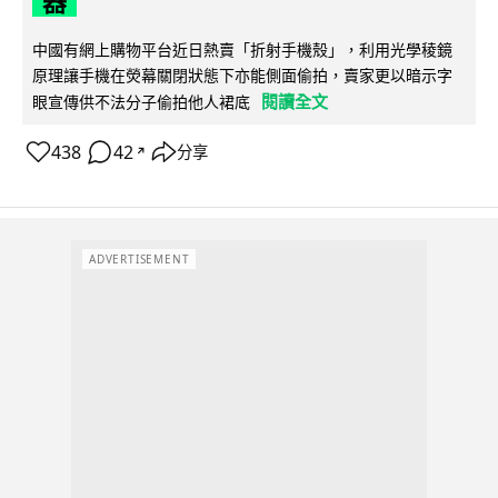
器
中國有網上購物平台近日熱賣「折射手機殼」，利用光學稜鏡
原理讓手機在熒幕關閉狀態下亦能側面偷拍，賣家更以暗示字
閱讀全文
眼宣傳供不法分子偷拍他人裙底
438
42
分享
↗
ADVERTISEMENT