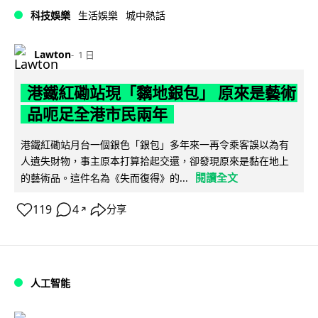
科技娛樂
生活娛樂
城中熱話
Lawton
1 日
港鐵紅磡站現「黐地銀包」 原來是藝術
品呃足全港市民兩年
港鐵紅磡站月台一個銀色「銀包」多年來一再令乘客誤以為有
人遺失財物，事主原本打算拾起交還，卻發現原來是黏在地上
閱讀全文
的藝術品。這件名為《失而復得》的...
119
4
分享
↗
人工智能