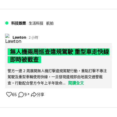
科技娛樂
生活科技
航拍
Lawton
2 小時
無人機兩周巡查違規駕駛 重型車走快線
即時被截查
警方一連 2 周展開無人機打擊違規駕駛行動，重點打擊不專注
駕駛及重型車輛使用快線，一旦發現違規即由地面交通警截
閱讀全文
查。行動配合警方今年上半年致命...
65
9
分享
↗