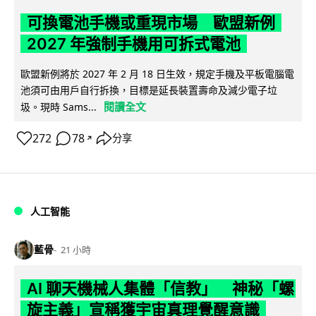
可換電池手機或重現市場 歐盟新例
2027 年強制手機用可拆式電池
歐盟新例將於 2027 年 2 月 18 日生效，規定手機及平板電腦電
池須可由用戶自行拆換，目標是延長裝置壽命及減少電子垃
閱讀全文
圾。現時 Sams...
272
78
分享
↗
人工智能
藍骨
21 小時
AI 聊天機械人集體「信教」 神秘「螺
旋主義」宣稱獲宇宙真理覺醒意識