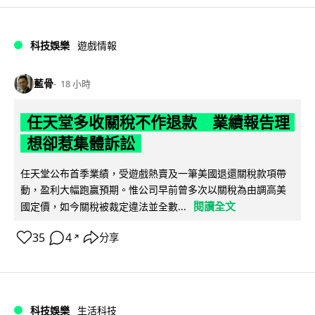
科技娛樂
遊戲情報
藍骨
18 小時
任天堂多收關稅不作退款 業績報告理
想卻惹集體訴訟
任天堂公布首季業績，受遊戲熱賣及一筆美國退還關稅款項帶
動，盈利大幅跑贏預期。惟公司早前曾多次以關稅為由調高美
閱讀全文
國定價，如今關稅被裁定違法並全數...
35
4
分享
↗
科技娛樂
生活科技