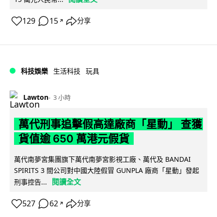
129
15
分享
↗
科技娛樂
生活科技
玩具
Lawton
3 小時
萬代刑事追擊假高達廠商「星動」 查獲
貨值逾 650 萬港元假貨
萬代南夢宮集團旗下萬代南夢宮影視工廠、萬代及 BANDAI
SPIRITS 3 間公司對中國大陸假冒 GUNPLA 廠商「星動」發起
閱讀全文
刑事控告...
527
62
分享
↗