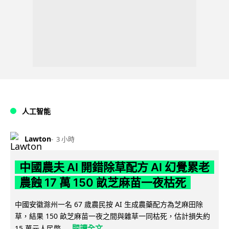
人工智能
Lawton
3 小時
中國農夫 AI 開錯除草配方 AI 幻覺累老
農蝕 17 萬 150 畝芝麻苗一夜枯死
中國安徽滁州一名 67 歲農民按 AI 生成農藥配方為芝麻田除
草，結果 150 畝芝麻苗一夜之間與雜草一同枯死，估計損失約
閱讀全文
15 萬元人民幣...