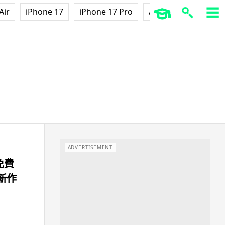
Air
iPhone 17
iPhone 17 Pro
AirPods Pro 3
Ap
ADVERTISEMENT
免費
商新作