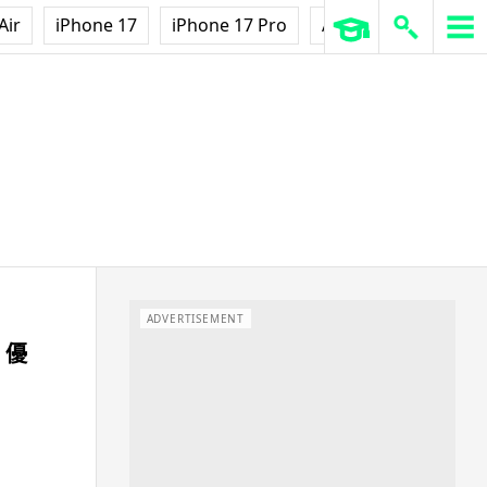
Air
iPhone 17
iPhone 17 Pro
AirPods Pro 3
Ap
ADVERTISEMENT
 優