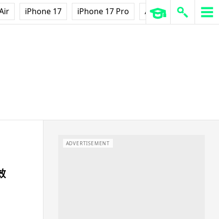
Air
iPhone 17
iPhone 17 Pro
AirPods Pro 3
Ap
ADVERTISEMENT
效