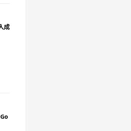
植入成
eGo