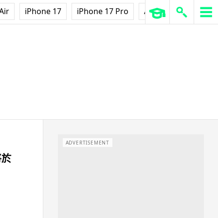
Air
iPhone 17
iPhone 17 Pro
AirPods Pro 3
Ap
ADVERTISEMENT
將於