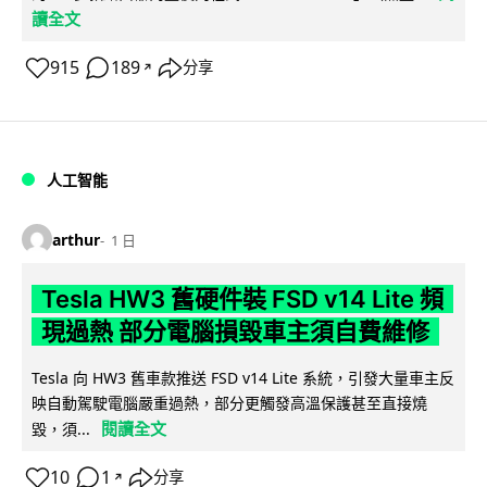
讀全文
915
189
分享
↗
人工智能
arthur
1 日
Tesla HW3 舊硬件裝 FSD v14 Lite 頻
現過熱 部分電腦損毀車主須自費維修
Tesla 向 HW3 舊車款推送 FSD v14 Lite 系統，引發大量車主反
映自動駕駛電腦嚴重過熱，部分更觸發高溫保護甚至直接燒
閱讀全文
毀，須...
10
1
分享
↗