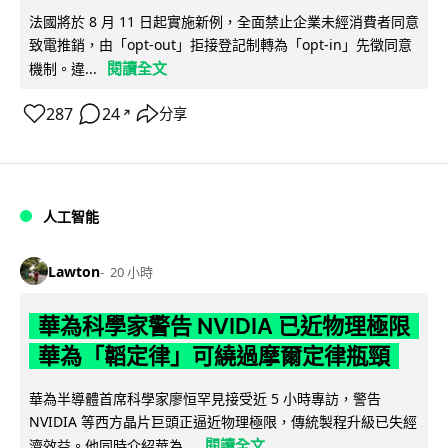
法國將於 8 月 11 日起實施新例，全面禁止企業未經消費者同意
致電推銷，由「opt-out」拒接登記制轉為「opt-in」先徵同意
閱讀全文
機制。違...
287
24
分享
↗
人工智能
Lawton
20 小時
華為科學家警告 NVIDIA 已近物理極限
華為「韜定律」可繞過摩爾定律瓶頸
華為半導體首席科學家廖恒罕見接受近 5 小時專訪，警告
NVIDIA 等西方晶片巨頭正逼近物理極限，傳統製程升級已失經
閱讀全文
濟效益。他同時介紹華為...