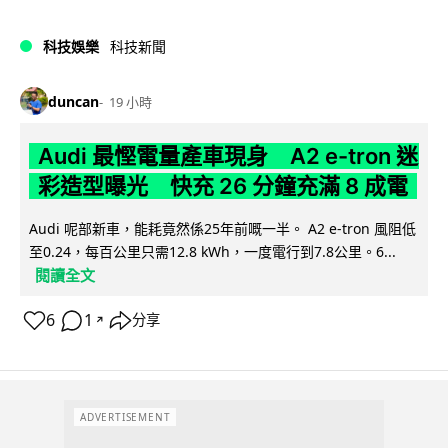
科技娛樂
科技新聞
duncan
19 小時
Audi 最慳電量產車現身 A2 e-tron 迷
彩造型曝光 快充 26 分鐘充滿 8 成電
Audi 呢部新車，能耗竟然係25年前嘅一半。 A2 e-tron 風阻低
至0.24，每百公里只需12.8 kWh，一度電行到7.8公里。6...
閱讀全文
6
1
分享
↗
ADVERTISEMENT