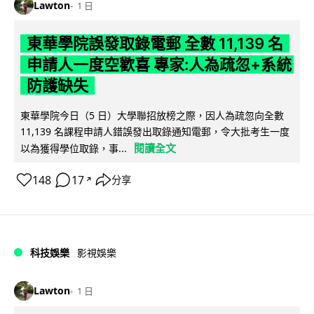
Lawton
1 日
東華學院誤發取錄電郵 全數 11,139 名
申請人一度空歡喜 專家:人為疏忽+系統
防護缺失
東華學院今日（5 日）大學聯招放榜之際，因人為疏忽向全數
11,139 名課程申請人錯誤發出取錄通知電郵，令大批考生一度
閱讀全文
以為獲得學位取錄，事...
148
17
分享
↗
科技娛樂
影視娛樂
Lawton
1 日