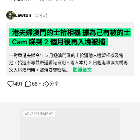
Lawton
22 小時
港夫婦澳門的士拾相機 據為己有被的士
Cam 睇到 2 個月後再入境被捕
一對香港夫婦今年 5 月遊澳門乘的士拾獲他人遺留相機及電
池，拾遺不報並帶返香港自用。兩人本月 2 日經港珠澳大橋再
閱讀全文
次入境澳門時，被治安警察局...
491
68
分享
↗
ADVERTISEMENT