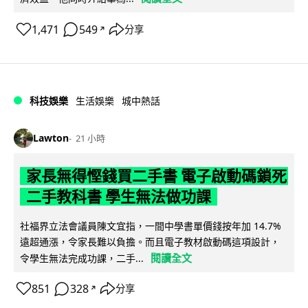
1,471
549
分享
↗
科技娛樂
生活娛樂
城中熱話
Lawton
21 小時
家長無得慳錢買二手書 電子啟動碼鎖死
二手教科書 學生無法做功課
社福界立法會議員陳文宜指，一間中學書單價錢按年加 14.7%
遠超通漲，令家長難以負擔。而且電子教材啟動碼這項設計，
閱讀全文
令學生無法完成功課，二手...
851
328
分享
↗