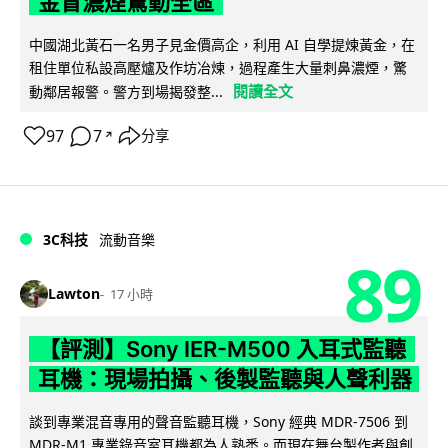
金冒濃煙驚動全區
中國湖北黃石一名男子見金價高企，利用 AI 自學提煉黃金，在
租住單位私設高壓爐及作坊冶煉，過程產生大量刺鼻濃煙，驚
閱讀全文
動鄰居報警。警方到場揭發整...
97
7
分享
↗
3C科技
流動音樂
89
Lawton
17 小時
【評測】Sony IER-M500 入耳式監聽
耳機：現場拍攝、後製監聽與人聲利器
談到專業混音專用的聲音監聽耳機，Sony 經典 MDR-7506 到
MDR-M1 專業錄音室耳機都為人熟悉。而現在舞台製作者與創