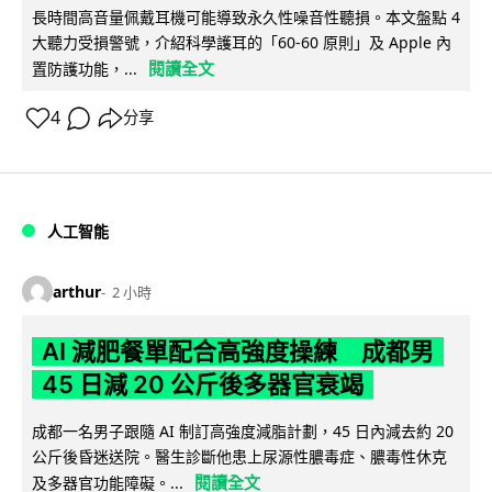
長時間高音量佩戴耳機可能導致永久性噪音性聽損。本文盤點 4
大聽力受損警號，介紹科學護耳的「60-60 原則」及 Apple 內
閱讀全文
置防護功能，...
4
分享
人工智能
arthur
2 小時
AI 減肥餐單配合高強度操練 成都男
45 日減 20 公斤後多器官衰竭
成都一名男子跟隨 AI 制訂高強度減脂計劃，45 日內減去約 20
公斤後昏迷送院。醫生診斷他患上尿源性膿毒症、膿毒性休克
閱讀全文
及多器官功能障礙。...