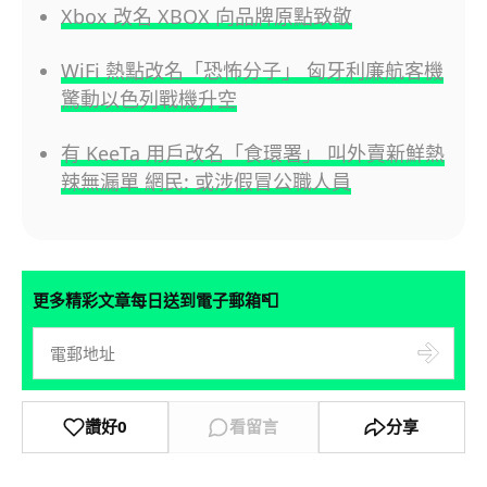
Xbox 改名 XBOX 向品牌原點致敬
WiFi 熱點改名「恐怖分子」 匈牙利廉航客機
驚動以色列戰機升空
有 KeeTa 用戶改名「食環署」 叫外賣新鮮熱
辣無漏單 網民: 或涉假冒公職人員
📮
更多精彩文章每日送到電子郵箱
讚好
0
看留言
分享