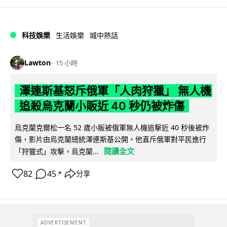
科技娛樂
生活娛樂
城中熱話
Lawton
15 小時
澤連斯基怒斥俄軍「人肉狩獵」 無人機
追殺烏克蘭小販近 40 秒仍被炸傷
烏克蘭克爾松一名 52 歲小販被俄軍無人機追擊近 40 秒後被炸
傷，影片由烏克蘭總統澤連斯基公開。他直斥俄軍對平民進行
閱讀全文
「狩獵式」攻擊，烏克蘭...
82
45
分享
↗
ADVERTISEMENT