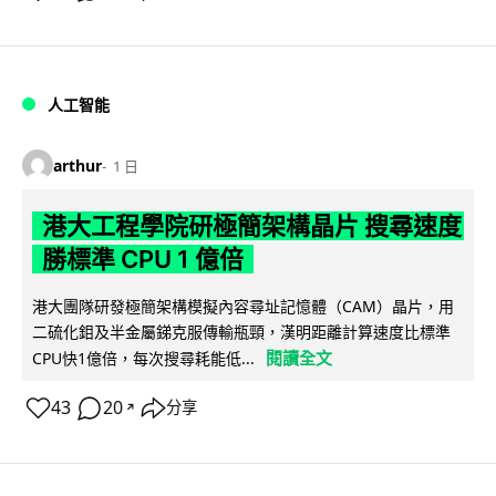
人工智能
arthur
1 日
港大工程學院研極簡架構晶片 搜尋速度
勝標準 CPU 1 億倍
港大團隊研發極簡架構模擬內容尋址記憶體（CAM）晶片，用
二硫化鉬及半金屬銻克服傳輸瓶頸，漢明距離計算速度比標準
閱讀全文
CPU快1億倍，每次搜尋耗能低...
43
20
分享
↗