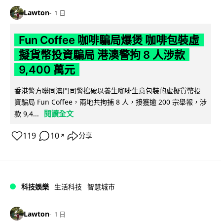
Lawton
1 日
Fun Coffee 咖啡騙局爆煲 咖啡包裝虛
擬貨幣投資騙局 港澳警拘 8 人涉款
9,400 萬元
香港警方聯同澳門司警搗破以養生咖啡生意包裝的虛擬貨幣投
資騙局 Fun Coffee，兩地共拘捕 8 人，接獲逾 200 宗舉報，涉
閱讀全文
款 9,4...
119
10
分享
↗
科技娛樂
生活科技
智慧城市
Lawton
1 日