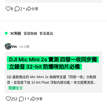
8
2
分享
↗
3C科技
家居無線
影音產品
Vin
14 小時
DJI Mic Mini 2s 實測 四發一收同步獨
立錄音 32-bit 防爆咪拍片必備
DJI 最新推出的 Mic Mini 2s 無線咪支援「四發一收」分軌錄
音，並首度下放 32-bit Float 浮點內錄功能。本文經實測其...
閱讀全文
252
1
分享
↗