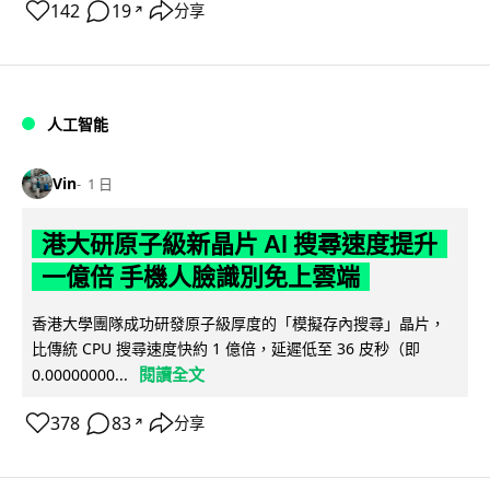
142
19
分享
↗
人工智能
Vin
1 日
港大研原子級新晶片 AI 搜尋速度提升
一億倍 手機人臉識別免上雲端
香港大學團隊成功研發原子級厚度的「模擬存內搜尋」晶片，
比傳統 CPU 搜尋速度快約 1 億倍，延遲低至 36 皮秒（即
閱讀全文
0.00000000...
378
83
分享
↗