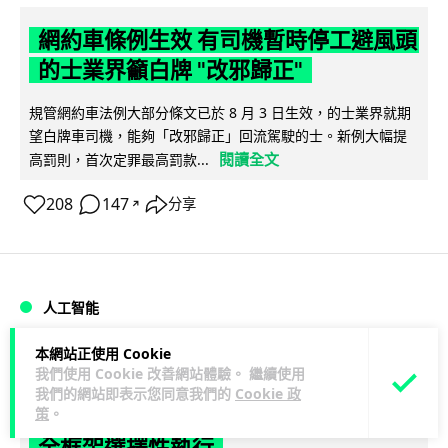
網約車條例生效 有司機暫時停工避風頭
的士業界籲白牌 "改邪歸正"
規管網約車法例大部分條文已於 8 月 3 日生效，的士業界就期
望白牌車司機，能夠「改邪歸正」回流駕駛的士。新例大幅提
閱讀全文
高罰則，首次定罪最高罰款...
208
147
分享
↗
人工智能
本網站正使用 Cookie
Lawton
1 日
我們使用 Cookie 改善網站體驗。 繼續使用
我們的網站即表示您同意我們的
Cookie 政
策
。
白宮拒測中國開放 AI 模型 業界質疑安
全框架選擇性執行