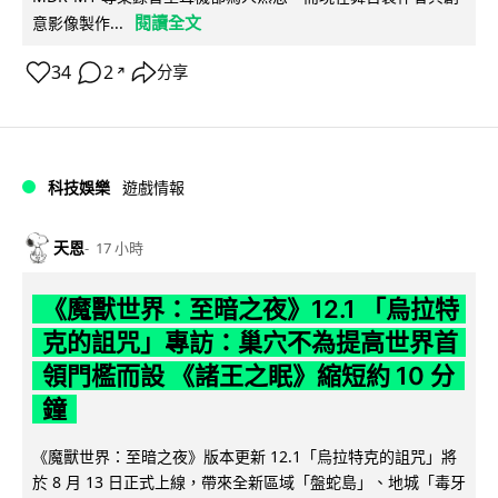
閱讀全文
意影像製作...
34
2
分享
↗
科技娛樂
遊戲情報
天恩
17 小時
《魔獸世界：至暗之夜》12.1 「烏拉特
克的詛咒」專訪：巢穴不為提高世界首
領門檻而設 《諸王之眠》縮短約 10 分
鐘
《魔獸世界：至暗之夜》版本更新 12.1「烏拉特克的詛咒」將
於 8 月 13 日正式上線，帶來全新區域「盤蛇島」、地城「毒牙