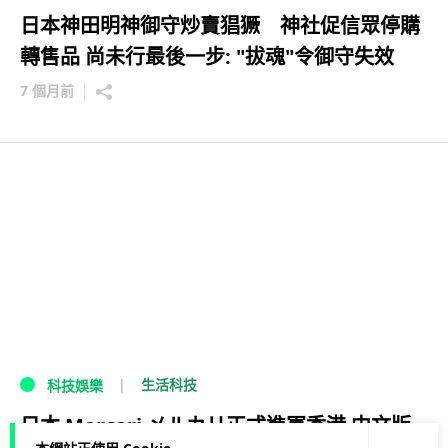
日本神田明神御守炒賣猖獗 神社促信眾停購
轉售品 尚未行最後一步: "拔魂"令御守失效
7 個月前
生活科技
科技娛樂
日本 Mercari メルカリ正式進軍香港 中文版