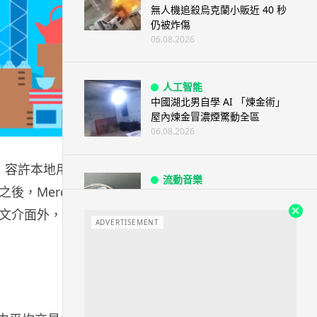
無人機追殺烏克蘭小販近 40 秒
仍被炸傷
06.08.2026
人工智能
中國湖北男自學 AI 「煉金術」
屋內煉金冒濃煙驚動全區
06.08.2026
，容許本地用戶
流動音樂
，Mercari
【評測】Sony IER-M500 入耳式
監聽耳機：現場拍攝、後製監
文介面外，用
聽...
ADVERTISEMENT
06.08.2026
遊戲情報
《魔獸世界：至暗之夜》12.1
「烏拉特克的詛咒」專訪：巢穴