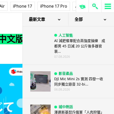
Air
iPhone 17
iPhone 17 Pro
AirPods Pro 3
Ap
最新文章
全部
人工智能
 中文版
AI 減肥餐單配合高強度操練 成
都男 45 日減 20 公斤後多器官
衰...
07.08.2026
影音產品
DJI Mic Mini 2s 實測 四發一收
同步獨立錄音 32-bi...
06.08.2026
城中熱話
澤連斯基怒斥俄軍「人肉狩獵」