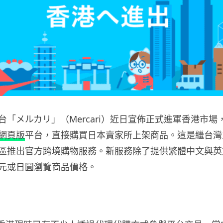
台「メルカリ」（Mercari）近日宣佈正式進軍香港市場
網頁版
平台，直接購買日本賣家所上架商品。這是繼台灣之後
區推出官方跨境購物服務。新服務除了提供繁體中文與英
元或日圓瀏覽商品價格。