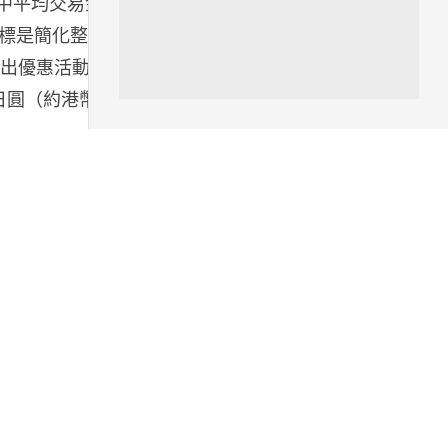
當中平均交易金
不為提高世...
標是簡化整體
06.08.2026
推出優惠活動，
 日圓（約港幣
遊戲情報
日本二手遊戲店減 90% 門市 業
績反增四成 “懷...
06.08.2026
人工智能
Meta AI 模型測試期間入侵他家
公司 三大 AI 巨頭接連曝安全
漏...
06.08.2026
科技新聞
Audi 最慳電量產車現身 A2 e-
tron 迷彩造型曝光 快充 2...