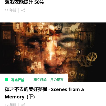
遊戲效能提升 50%
11 年前
獨立評論
月の箴言
專訪評論
揮之不去的美好夢魘 - Scenes from a
Memory (下)
12 年前