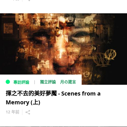
獨立評論
月の箴言
專訪評論
揮之不去的美好夢魘 - Scenes from a
Memory (上)
12 年前