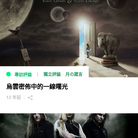
獨立評論
月の箴言
專訪評論
烏雲密佈中的一線曙光
12 年前