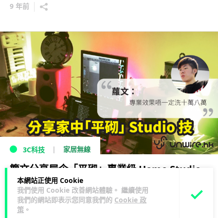
9 年前
家居無線
3C科技
籮文分享屋企「平砌」專業級 Home Studio -
本網站正使用 Cookie
音樂製作人／歌手第一步
我們使用 Cookie 改善網站體驗。 繼續使用
我們的網站即表示您同意我們的
Cookie 政
11 年前
策
。