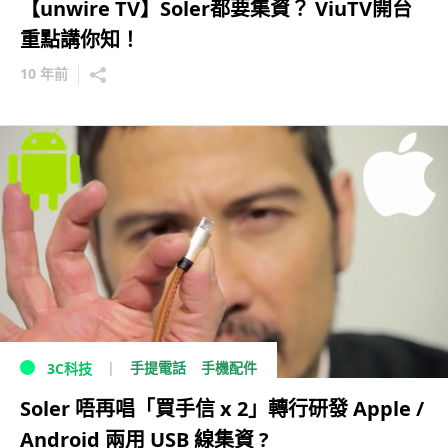
【unwire TV】Soler都要集資？ ViuTV開台
重點講你知！
10 年前
手提電話
手機配件
3C科技
Soler 唔再唱「買手信 x 2」轉行研發 Apple /
Android 兩用 USB 線集資 ?