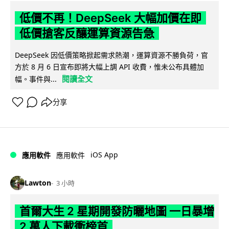
低價不再！DeepSeek 大幅加價在即
低價搶客反釀運算資源告急
DeepSeek 因低價策略掀起需求熱潮，運算資源不勝負荷，官
方於 8 月 6 日宣布即將大幅上調 API 收費，惟未公布具體加
閱讀全文
幅。事件與...
分享
iOS App
應用軟件
應用軟件
Lawton
3 小時
首爾大生 2 星期開發防曬地圖 一日暴增
2 萬人下載衝榜首