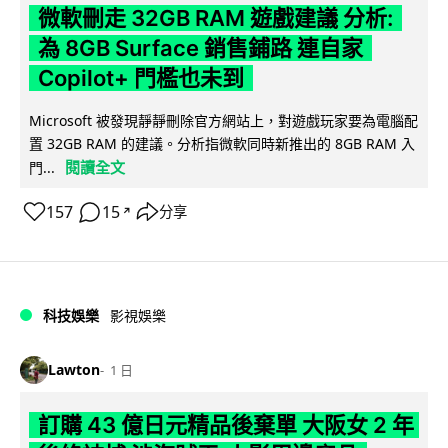
微軟刪走 32GB RAM 遊戲建議 分析:
為 8GB Surface 銷售鋪路 連自家
Copilot+ 門檻也未到
Microsoft 被發現靜靜刪除官方網站上，對遊戲玩家要為電腦配
置 32GB RAM 的建議。分析指微軟同時新推出的 8GB RAM 入
閱讀全文
門...
157
15
分享
↗
科技娛樂
影視娛樂
Lawton
1 日
訂購 43 億日元精品後棄單 大阪女 2 年