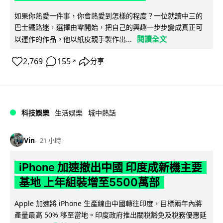
如果你熱愛一件事，你會熱愛到怎樣的程度？一位就讀中三的
巴士鐵路迷，選擇由零開始，把自己的興趣一步步變成真正可
閱讀全文
以運作的作品。他以紙皮親手製作出...
2,769
155
分享
↗
科技娛樂
生活娛樂
城中熱話
Vin
21 小時
iPhone 加速撤出中國 印度成新機主要
基地 上年組裝增至5500萬部
Apple 加速將 iPhone 生產線由中國轉往印度，目標兩年內將
產量最高 50% 移至當地。印度政府推出關稅豁免及稅務優惠延