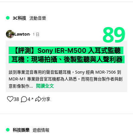
3C科技
流動音樂
89
Lawton
1 日
【評測】Sony IER-M500 入耳式監聽
耳機：現場拍攝、後製監聽與人聲利器
談到專業混音專用的聲音監聽耳機，Sony 經典 MDR-7506 到
MDR-M1 專業錄音室耳機都為人熟悉。而現在舞台製作者與創
閱讀全文
意影像製作...
38
4
分享
↗
科技娛樂
遊戲情報