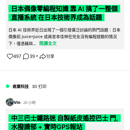
日本偶像零編程知識 靠 AI 搞了一整個
直播系統 在日本技術界成為話題
日本 AI 技術界近日出現了一個引發廣泛討論的熱門話題：日本
偶像前 Juice=Juice 成員宮本佳林在完全沒有編程經驗的情況
閱讀全文
下，僅憑藉與...
497
39
分享
↗
商業科技
3D 打印
Vin
20 小時
中三巴士鐵路迷 自製紙皮遙控巴士 門,
水撥識郁 + 實時GPS報站