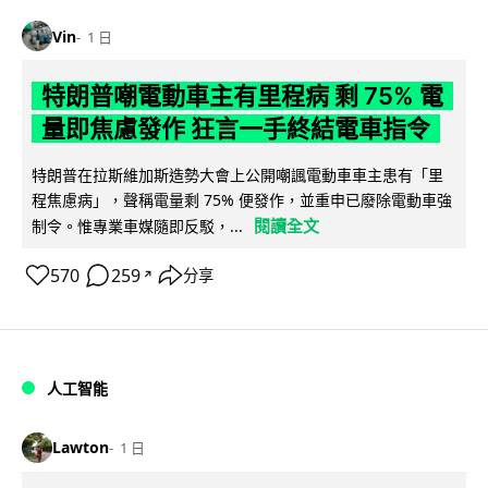
Vin
1 日
特朗普嘲電動車主有里程病 剩 75% 電
量即焦慮發作 狂言一手終結電車指令
特朗普在拉斯維加斯造勢大會上公開嘲諷電動車車主患有「里
程焦慮病」，聲稱電量剩 75% 便發作，並重申已廢除電動車強
閱讀全文
制令。惟專業車媒隨即反駁，...
570
259
分享
↗
人工智能
Lawton
1 日