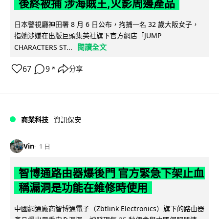
後終被捕 涉海賊王,火影周邊產品
日本警視廳神田署 8 月 6 日公布，拘捕一名 32 歲大阪女子，
指她涉嫌在出版巨頭集英社旗下官方網店「JUMP
閱讀全文
CHARACTERS ST...
67
9
分享
↗
商業科技
資訊保安
Vin
1 日
智博通路由器爆後門 官方緊急下架止血
稱漏洞是功能在維修時使用
中國網通廠商智博通電子（Zbtlink Electronics）旗下的路由器