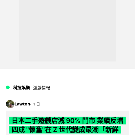
科技娛樂
遊戲情報
Lawton
1 日
日本二手遊戲店減 90% 門市 業績反增
四成 "懷舊"在 Z 世代變成最潮「新鮮