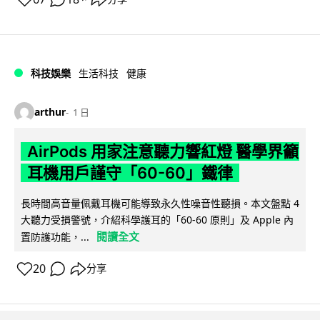
科技娛樂
生活科技
健康
arthur
1 日
AirPods 用家注意聽力響紅燈 醫學界籲
耳機用戶謹守「60-60」鐵律
長時間高音量佩戴耳機可能導致永久性噪音性聽損。本文盤點 4
大聽力受損警號，介紹科學護耳的「60-60 原則」及 Apple 內
閱讀全文
置防護功能，...
20
分享