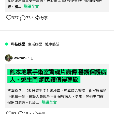
產品爆出嚴重安全漏洞，被發現每 35 秒便會與中國伺服器連
閱讀全文
線，旗...
327
73
分享
↗
科技娛樂
生活娛樂
城中熱話
Lawton
1 日
熊本地震手術室驚魂片瘋傳 醫護保護病
人、逃生門 網民讚值得尊敬
熊本縣 7 月 28 日發生 7.1 級地震，熊本綜合醫院手術室鏡頭拍
下地震一刻，醫護人員臨危不亂保護病人，更馬上開逃生門確
閱讀全文
保出口流通。片段...
67
18
分享
↗