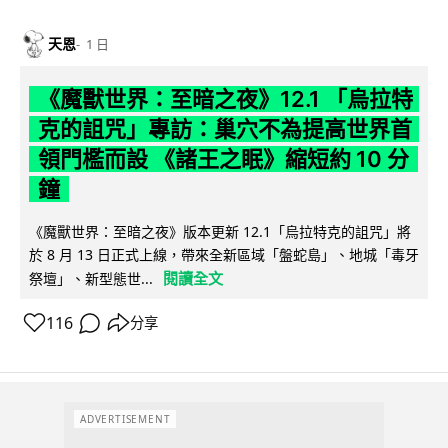
天恩
1 日
《魔獸世界：至暗之夜》12.1 「烏拉特
克的詛咒」專訪：巢穴不為提高世界首
領門檻而設 《諸王之眠》縮短約 10 分
鐘
《魔獸世界：至暗之夜》版本更新 12.1「烏拉特克的詛咒」將
於 8 月 13 日正式上線，帶來全新區域「盤蛇島」、地城「毒牙
閱讀全文
祭壇」、新型態世...
116
分享
ADVERTISEMENT