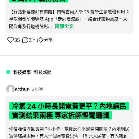
【行路都要揀好有遮陰】南韓首爾大學 23 歲學生劉敏俊利用 2
星期開發防曬導航 App「走向陰涼處」，結合建築物高度、太
閱讀全文
陽仰角及行道樹陰影...
35
3
分享
↗
科技娛樂
科技新聞
arthur
5 小時
冷氣 24 小時長開電費更平？內地網民
實測結果兩極 專家拆解慳電邏輯
你信唔信冷氣長開 24 小時，電費反而平過開開關關？內地網民
實測結果兩極，有人一個月電費只需 118 元人民幣，有人飆到