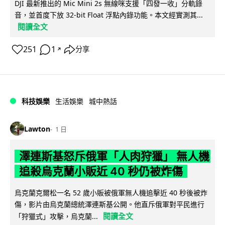
DJI 最新推出的 Mic Mini 2s 無線咪支援「四發一收」分軌錄
音，並首度下放 32-bit Float 浮點內錄功能。本文經實測其...
閱讀全文
251
1
分享
↗
科技娛樂
生活娛樂
城中熱話
Lawton
1 日
澤連斯基怒斥俄軍「人肉狩獵」 無人機
追殺烏克蘭小販近 40 秒仍被炸傷
烏克蘭克爾松一名 52 歲小販被俄軍無人機追擊近 40 秒後被炸
傷，影片由烏克蘭總統澤連斯基公開。他直斥俄軍對平民進行
閱讀全文
「狩獵式」攻擊，烏克蘭...