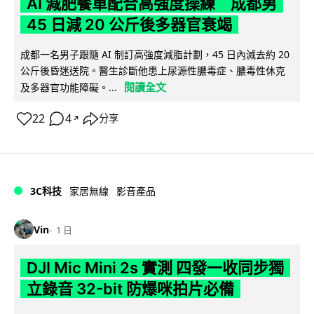
AI 減肥餐單配合高強度操練 成都男
45 日減 20 公斤後多器官衰竭
成都一名男子跟隨 AI 制訂高強度減脂計劃，45 日內減去約 20
公斤後昏迷送院。醫生診斷他患上尿源性膿毒症、膿毒性休克
閱讀全文
及多器官功能障礙。...
22
4
分享
↗
3C科技
家居無線
影音產品
Vin
1 日
DJI Mic Mini 2s 實測 四發一收同步獨
立錄音 32-bit 防爆咪拍片必備