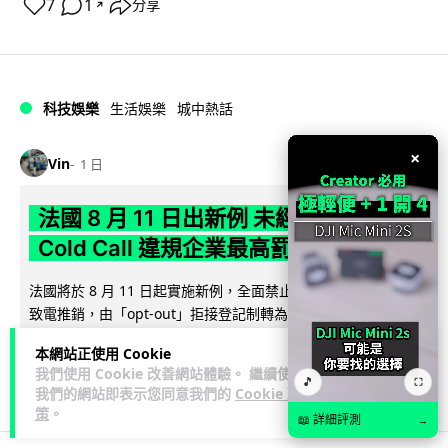
7
1
分享
↗
科技娛樂
生活娛樂
城中熱話
×
Vin
1 日
法國 8 月 11 日出新例 未經同意嚴禁
Cold Call 違規企業最高罰 345 萬
法國將於 8 月 11 日起實施新例，全面禁止企業未經消費者同意
致電推銷，由「opt-out」拒接登記制轉為「opt-in」先徵同意
閱讀全文
機制。違...
本網站正使用 Cookie
我們使用 Cookie 改善網站體驗。 繼續使用
362
27
分享
🎵
↗
⛶
我們的網站即表示您同意我們的
Cookie 政
策
。
📖 詳細評測
→