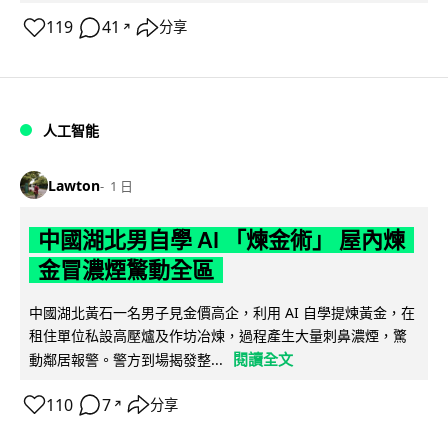
119
41
分享
↗
人工智能
Lawton
1 日
中國湖北男自學 AI 「煉金術」 屋內煉
金冒濃煙驚動全區
中國湖北黃石一名男子見金價高企，利用 AI 自學提煉黃金，在
租住單位私設高壓爐及作坊冶煉，過程產生大量刺鼻濃煙，驚
閱讀全文
動鄰居報警。警方到場揭發整...
110
7
分享
↗