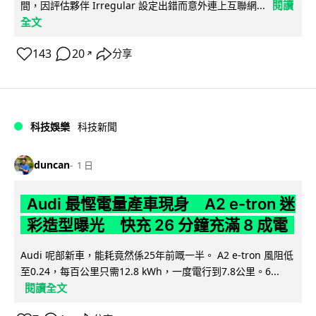
閱讀
間，因評估夥伴 Irregular 設定出錯而意外連上互聯網...
全文
143
20
分享
↗
科技娛樂
科技新聞
duncan
1 日
Audi 最慳電量產車現身 A2 e-tron 迷
彩造型曝光 快充 26 分鐘充滿 8 成電
Audi 呢部新車，能耗竟然係25年前嘅一半。 A2 e-tron 風阻低
至0.24，每百公里只需12.8 kWh，一度電行到7.8公里。6...
閱讀全文