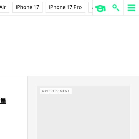
Air
iPhone 17
iPhone 17 Pro
AirPods Pro 3
Ap
ADVERTISEMENT
重量