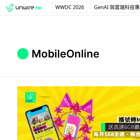
WWDC 2026
GenAI 與雲端科技
MobileOnline