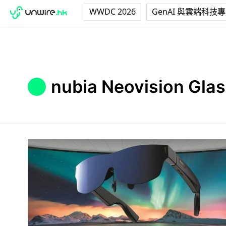
WWDC 2026
GenAI 與雲端科技
nubia Neovision Gla