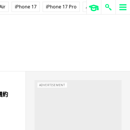
Air
iPhone 17
iPhone 17 Pro
AirPods Pro 3
Ap
ADVERTISEMENT
定價約