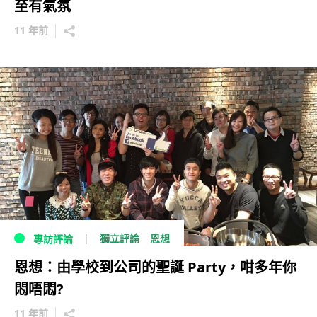
至有氣氛
11 年前
獨立評論
恩想
專訪評論
恩想：由學校到公司的聖誕 Party，咁多年你
悶唔悶?
11 年前